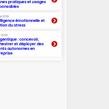
nes pratiques et usages
ponsables
ep 2026
elligence émotionnelle et
tion du stress
t 2026
agentique : concevoir,
hestrer et déployer des
nts autonomes en
reprise