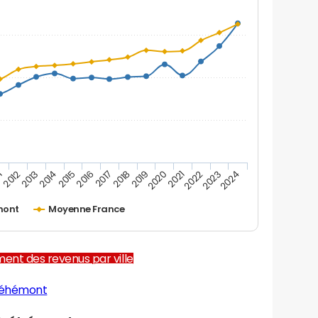
1
2012
2013
2014
2015
2016
2017
2018
2019
2020
2021
2022
2023
2024
mont
Moyenne France
ent des revenus par ville
réhémont