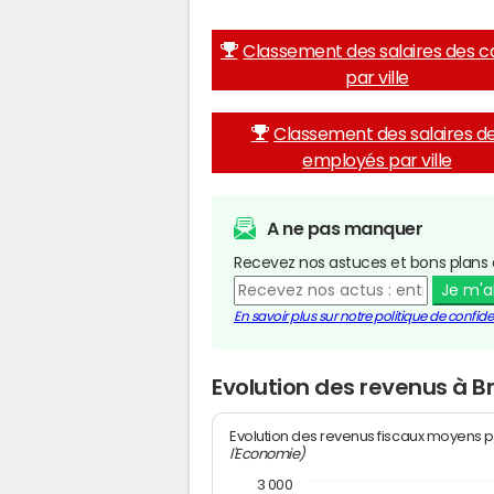
Classement des salaires des c
par ville
Classement des salaires d
employés par ville
A ne pas manquer
Recevez nos astuces et bons plans 
Je m'
En savoir plus sur notre politique de confiden
Evolution des revenus à 
Evolution des revenus fiscaux moyens p
l'Economie)
3 000