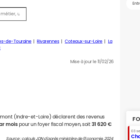
res-de-Touraine
Rivarennes
Coteaux-sur-Loire
La
x
Mise à jour le 11/02/26
émont (Indre-et-Loire) déclarent des revenus
FO
par mois
pour un foyer fiscal moyen, soit
31 620 €
03 s
Cha
Source : calculs JDN d'après ministère de l'Economie, 2024