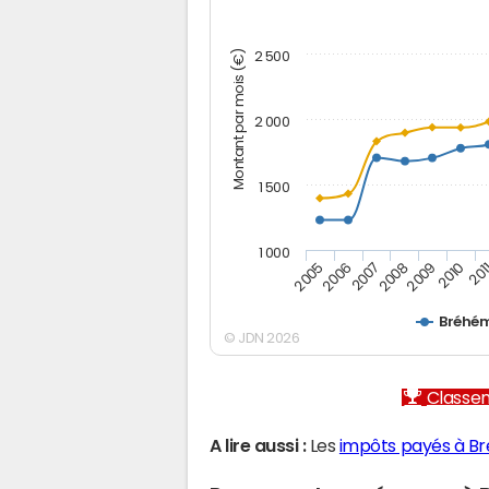
Montant par mois (€)
2 500
2 000
1 500
1 000
2005
2006
2007
2008
2009
2010
201
Bréhé
© JDN 2026
Classem
A lire aussi :
Les
impôts payés à B