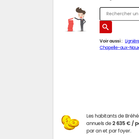
Voir aussi :
Ligniè
Chapelle-aux-Nau
Les habitants de Bréh
annuels de
2 635 € / 
par an et par foyer.