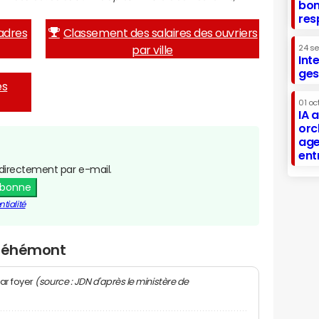
bon
res
adres
Classement des salaires des ouvriers
par ville
24 s
Int
ges
es
01 oc
IA 
orc
age
ent
directement par e-mail.
abonne
tialité
Bréhémont
(source : JDN d'après le ministère de
ar foyer