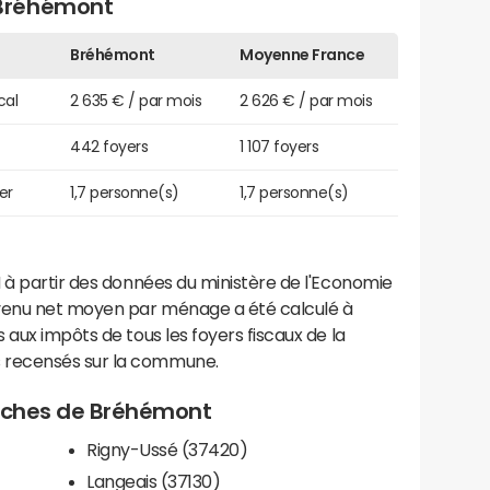
Bréhémont
Bréhémont
Moyenne France
cal
2 635 € / par mois
2 626 € / par mois
442 foyers
1 107 foyers
er
1,7 personne(s)
1,7 personne(s)
 à partir des données du ministère de l'Economie
evenu net moyen par ménage a été calculé à
 aux impôts de tous les foyers fiscaux de la
 recensés sur la commune.
proches de Bréhémont
Rigny-Ussé (37420)
Langeais (37130)