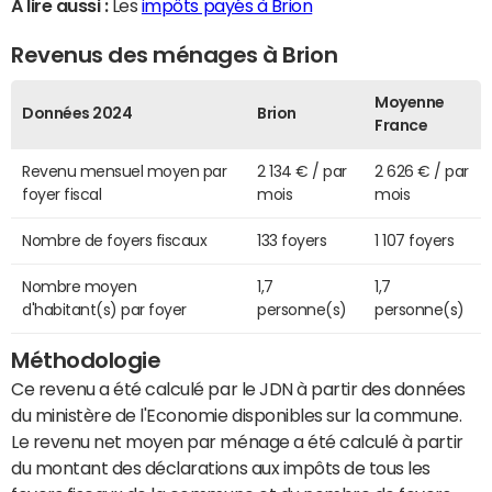
A lire aussi :
Les
impôts payés à Brion
Revenus des ménages à Brion
Moyenne
Données 2024
Brion
France
Revenu mensuel moyen par
2 134 € / par
2 626 € / par
foyer fiscal
mois
mois
Nombre de foyers fiscaux
133 foyers
1 107 foyers
Nombre moyen
1,7
1,7
d'habitant(s) par foyer
personne(s)
personne(s)
Méthodologie
Ce revenu a été calculé par le JDN à partir des données
du ministère de l'Economie disponibles sur la commune.
Le revenu net moyen par ménage a été calculé à partir
du montant des déclarations aux impôts de tous les