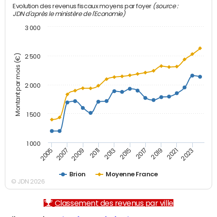
(source :
Evolution des revenus fiscaux moyens par foyer
JDN d'après le ministère de l'Economie)
3 000
Montant par mois (€)
2 500
2 000
1 500
1 000
2007
2017
2009
2019
2011
2021
2013
2023
2005
2015
Brion
Moyenne France
© JDN 2026
Classement des revenus par ville