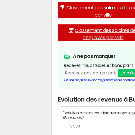
Classement des salaires des c
par ville
Classement des salaires d
employés par ville
A ne pas manquer
Recevez nos astuces et bons plans 
Je m'
En savoir plus sur notre politique de confiden
Evolution des revenus à B
Evolution des revenus fiscaux moyens p
l'Economie)
3 500