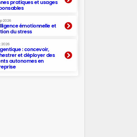
nes pratiques et usages
ponsables
ep 2026
elligence émotionnelle et
tion du stress
t 2026
agentique : concevoir,
hestrer et déployer des
nts autonomes en
reprise