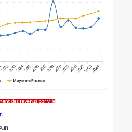
1
2012
2013
2014
2015
2016
2017
2018
2019
2020
2021
2022
2023
2024
n
Moyenne France
ent des revenus par ville
un
Bun