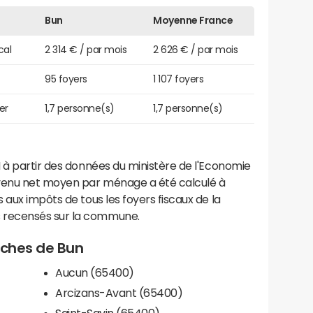
Bun
Moyenne France
cal
2 314 € / par mois
2 626 € / par mois
95 foyers
1 107 foyers
er
1,7 personne(s)
1,7 personne(s)
 à partir des données du ministère de l'Economie
evenu net moyen par ménage a été calculé à
 aux impôts de tous les foyers fiscaux de la
 recensés sur la commune.
roches de Bun
Aucun (65400)
Arcizans-Avant (65400)
Saint-Savin (65400)