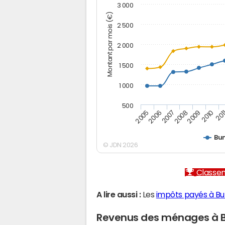
3 000
Montant par mois (€)
2 500
2 000
1 500
1 000
500
2005
2006
2007
2008
2009
2010
201
Bu
© JDN 2026
Classem
A lire aussi :
Les
impôts payés à B
Revenus des ménages à 