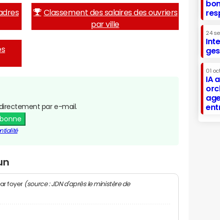
bon
adres
Classement des salaires des ouvriers
res
par ville
24 s
Int
es
ges
01 oc
IA 
orc
age
directement par e-mail.
ent
abonne
tialité
un
(source : JDN d'après le ministère de
ar foyer