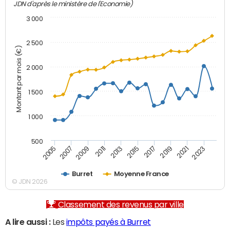
JDN d'après le ministère de l'Economie)
3 000
2 500
Montant par mois (€)
2 000
1 500
1 000
500
2007
2017
2009
2019
2011
2021
2013
2023
2005
2015
Burret
Moyenne France
© JDN 2026
Classement des revenus par ville
A lire aussi :
Les
impôts payés à Burret