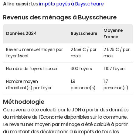
A lire aussi :
Les
impôts payés à Buysscheure
Revenus des ménages à Buysscheure
Moyenne
Données 2024
Buysscheure
France
Revenu mensuel moyen par
2 558 € / par
2 626 € / par
foyer fiscal
mois
mois
Nombre de foyers fiscaux
300 foyers
1 107 foyers
Nombre moyen
1,9
1,7
d'habitant(s) par foyer
personne(s)
personne(s)
Méthodologie
Ce revenu a été calculé par le JDN à partir des données
du ministère de l'Economie disponibles sur la commune.
Le revenu net moyen par ménage a été calculé à partir
du montant des déclarations aux impôts de tous les