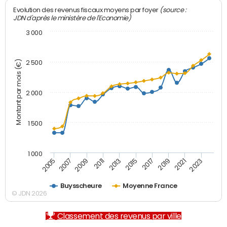
(source :
Evolution des revenus fiscaux moyens par foyer
JDN d'après le ministère de l'Economie)
3 000
Montant par mois (€)
2 500
2 000
1 500
1 000
2007
2017
2009
2019
2011
2021
2013
2023
2005
2015
Buysscheure
Moyenne France
© JDN 2026
Classement des revenus par ville