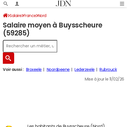
Salaire
France
Nord
Salaire moyen à Buysscheure
(59285)
Voir aussi :
Broxeele
Noordpeene
Lederzeele
Rubrouck
Mise à jour le 11/02/26
Les habitants de Buysscheure (Nord)