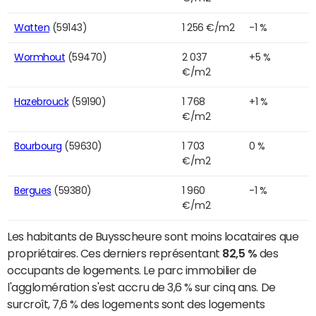
Watten
(59143)
1 256 €/m2
-1 %
Wormhout
(59470)
2 037
+5 %
€/m2
Hazebrouck
(59190)
1 768
+1 %
€/m2
Bourbourg
(59630)
1 703
0 %
€/m2
Bergues
(59380)
1 960
-1 %
€/m2
Les habitants de Buysscheure sont moins locataires que
propriétaires. Ces derniers représentant
82,5 %
des
occupants de logements. Le parc immobilier de
l'agglomération s'est accru de 3,6 % sur cinq ans. De
surcroît, 7,6 % des logements sont des logements