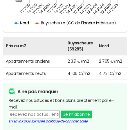
3000
T4 2021
T2 2025
T2 2020
T4 2023
T2 2022
T4 2025
T4 2020
T2 2024
T2 2019
T4 2022
T2 2021
T4 2024
T4 2019
T2 2023
Buysscheure (CC de Flandre Intérieure)
Nord
Buysscheure
Prix au m2
Nord
(59285)
Appartements anciens
2 331 €/m2
2 705 €/m2
Appartements neufs
4 106 €/m2
4 731 €/m2
A ne pas manquer
Recevez nos astuces et bons plans directement par e-
mail.
Je m'abonne
En savoir plus sur notre politique de confidentialité