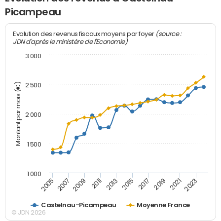
Picampeau
(source :
Evolution des revenus fiscaux moyens par foyer
JDN d'après le ministère de l'Economie)
3 000
Montant par mois (€)
2 500
2 000
1 500
1 000
2007
2017
2009
2019
2011
2021
2013
2023
2005
2015
Castelnau-Picampeau
Moyenne France
© JDN 2026