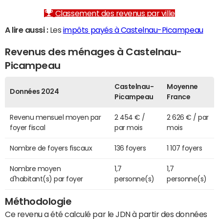
Classement des revenus par ville
A lire aussi :
Les
impôts payés à Castelnau-Picampeau
Revenus des ménages à Castelnau-
Picampeau
Castelnau-
Moyenne
Données 2024
Picampeau
France
Revenu mensuel moyen par
2 454 € /
2 626 € / par
foyer fiscal
par mois
mois
Nombre de foyers fiscaux
136 foyers
1 107 foyers
Nombre moyen
1,7
1,7
d'habitant(s) par foyer
personne(s)
personne(s)
Méthodologie
Ce revenu a été calculé par le JDN à partir des données