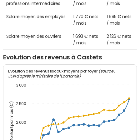
professions intermédiaires
/ mois
/ mois
Salaire moyen des employés
1 770 € nets
1 695 € nets
/ mois
/ mois
Salaire moyen des ouvriers
1 693 € nets
2 126 € nets
/ mois
/ mois
Evolution des revenus à Castets
(source :
Evolution des revenus fiscaux moyens par foyer
JDN d'après le ministère de l'Economie)
3 000
Montant par mois (€)
2 500
2 000