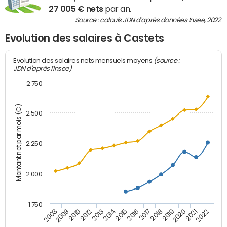
27 005 € nets
par an.
Source : calculs JDN d'après données Insee, 2022
Evolution des salaires à Castets
(source :
Evolution des salaires nets mensuels moyens
JDN d'après l'Insee)
2 750
Montant net par mois (€)
2 500
2 250
2 000
1 750
2012
2019
2014
2021
2008
2016
2010
2018
2013
2020
2015
2022
2009
2017