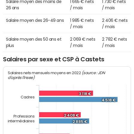
Salaire moyen des moins de
1 665 € nets
1 730 € nets
26 ans
/ mois
/ mois
Salaire moyen des 26-49 ans
1 985 € nets
2 406 € nets
/ mois
/ mois
Salaire moyen des 50 ans et
2 069 € nets
2 782 € nets
plus
/ mois
/ mois
Salaires par sexe et CSP à Castets
(source : JDN
Salaires nets mensuels moyens en 2022
d'après l'Insee)
3 118 €
Cadres
4 518 €
2 408 €
Professions
intermédiaires
2 885 €