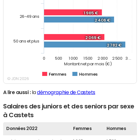
1 985 €
26-49 ans
2 406 €
2 069 €
50 ans et plus
2 782 €
0
500
1 000
1 500
2 000
2 500
3 …
Montant net par mois (€)
Femmes
Hommes
© JDN 2026
A lire aussi :
la
démographie de Castets
Salaires des juniors et des seniors par sexe
à Castets
Données 2022
Femmes
Hommes