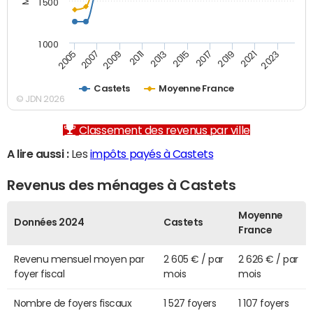
1 500
1 000
2007
2017
2009
2019
2011
2021
2013
2023
2005
2015
Castets
Moyenne France
© JDN 2026
Classement des revenus par ville
A lire aussi :
Les
impôts payés à Castets
Revenus des ménages à Castets
Moyenne
Données 2024
Castets
France
Revenu mensuel moyen par
2 605 € / par
2 626 € / par
foyer fiscal
mois
mois
Nombre de foyers fiscaux
1 527 foyers
1 107 foyers