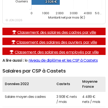
Ouvriers
2 026 €
0
1 000
2 000
3 000
4 000
5 0…
Montant net par mois (€)
© JDN 2026
Classement des salaires des cadres par ville
Classement des salaires des ouvriers par ville
Classement des salaires des employés par ville
A lire aussi :
le
niveau de diplôme et les CSP à Castets
Salaires par CSP à Castets
Moyenne
Données 2022
Castets
France
Salaire moyen des cadres
3 908 € nets
4 489 €
/ mois
nets / mois