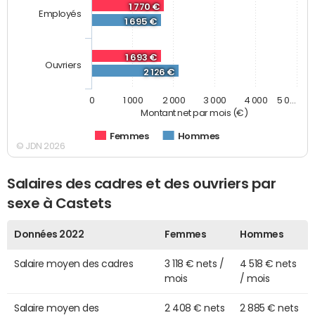
1 770 €
Employés
1 695 €
1 693 €
Ouvriers
2 126 €
0
1 000
2 000
3 000
4 000
5 0…
Montant net par mois (€)
Femmes
Hommes
© JDN 2026
Salaires des cadres et des ouvriers par
sexe à Castets
Données 2022
Femmes
Hommes
Salaire moyen des cadres
3 118 € nets /
4 518 € nets
mois
/ mois
Salaire moyen des
2 408 € nets
2 885 € nets