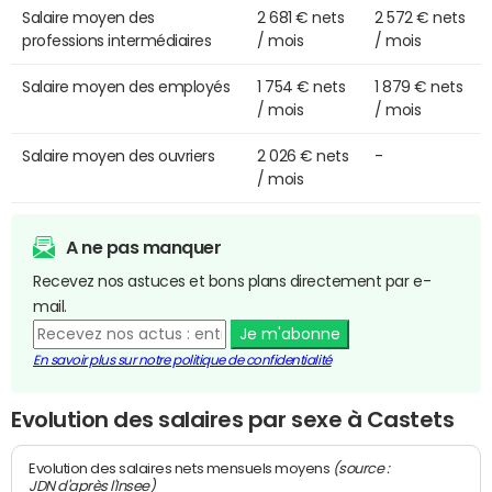
Salaire moyen des
2 681 € nets
2 572 € nets
professions intermédiaires
/ mois
/ mois
Salaire moyen des employés
1 754 € nets
1 879 € nets
/ mois
/ mois
Salaire moyen des ouvriers
2 026 € nets
-
/ mois
A ne pas manquer
Recevez nos astuces et bons plans directement par e-
mail.
Je m'abonne
En savoir plus sur notre politique de confidentialité
Evolution des salaires par sexe à Castets
(source :
Evolution des salaires nets mensuels moyens
JDN d'après l'Insee)