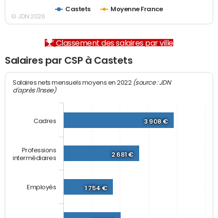
Castets
Moyenne France
© JDN 2026
Classement des salaires par ville
Salaires par CSP à Castets
(source : JDN
Salaires nets mensuels moyens en 2022
d'après l'Insee)
Cadres
3 908 €
Professions
2 681 €
intermédiaires
Employés
1 754 €