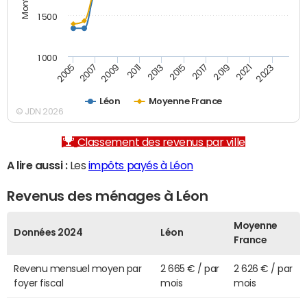
1 500
1 000
2007
2017
2009
2019
2011
2021
2013
2023
2005
2015
Léon
Moyenne France
© JDN 2026
Classement des revenus par ville
A lire aussi :
Les
impôts payés à Léon
Revenus des ménages à Léon
Moyenne
Données 2024
Léon
France
Revenu mensuel moyen par
2 665 € / par
2 626 € / par
foyer fiscal
mois
mois