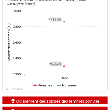
JDN d'après l'Insee)
3 000
2 855 €
Montant net par mois (€)
2 800
2 600
2 400
2 292 €
2 200
2022
Femmes
Hommes
© JDN 2026
Classement des salaires des femmes par ville