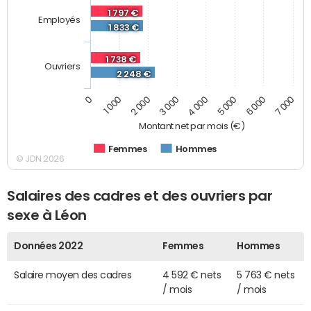
1 797 €
Employés
1 833 €
1 738 €
Ouvriers
2 248 €
0
7 000
2 000
4 000
6 000
1 000
3 000
5 000
Montant net par mois (€)
Femmes
Hommes
© JDN 2026
Salaires des cadres et des ouvriers par
sexe à Léon
Données 2022
Femmes
Hommes
Salaire moyen des cadres
4 592 € nets
5 763 € nets
/ mois
/ mois