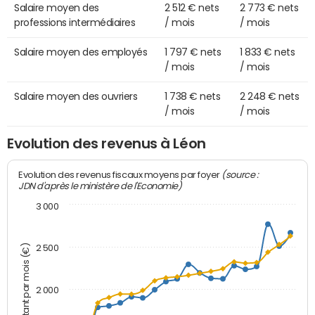
Salaire moyen des
2 512 € nets
2 773 € nets
professions intermédiaires
/ mois
/ mois
Salaire moyen des employés
1 797 € nets
1 833 € nets
/ mois
/ mois
Salaire moyen des ouvriers
1 738 € nets
2 248 € nets
/ mois
/ mois
Evolution des revenus à Léon
(source :
Evolution des revenus fiscaux moyens par foyer
JDN d'après le ministère de l'Economie)
3 000
Montant par mois (€)
2 500
2 000