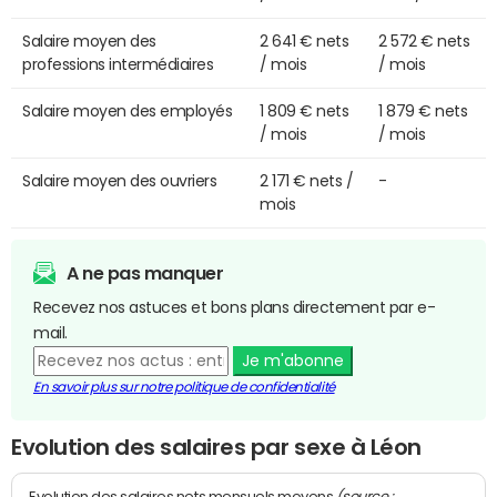
Salaire moyen des
2 641 € nets
2 572 € nets
professions intermédiaires
/ mois
/ mois
Salaire moyen des employés
1 809 € nets
1 879 € nets
/ mois
/ mois
Salaire moyen des ouvriers
2 171 € nets /
-
mois
A ne pas manquer
Recevez nos astuces et bons plans directement par e-
mail.
Je m'abonne
En savoir plus sur notre politique de confidentialité
Evolution des salaires par sexe à Léon
(source :
Evolution des salaires nets mensuels moyens