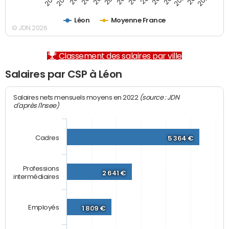
Léon
Moyenne France
© JDN 2026
Classement des salaires par ville
Salaires par CSP à Léon
(source : JDN
Salaires nets mensuels moyens en 2022
d'après l'Insee)
Cadres
5 364 €
Professions
2 641 €
intermédiaires
Employés
1 809 €