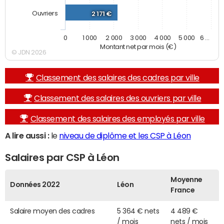
Ouvriers
2 171 €
0
1 000
2 000
3 000
4 000
5 000
6 …
Montant net par mois (€)
© JDN 2026
Classement des salaires des cadres par ville
Classement des salaires des ouvriers par ville
Classement des salaires des employés par ville
A lire aussi :
le
niveau de diplôme et les CSP à Léon
Salaires par CSP à Léon
Moyenne
Données 2022
Léon
France
Salaire moyen des cadres
5 364 € nets
4 489 €
/ mois
nets / mois