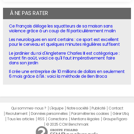
À NE PAS RATER
Ce Français déloge les squatteurs de sa maison sans
violence grâce à un coup de fil particulièrement malin
Les neurologues en sont certains : ce sport est excellent
pour le cerveau et quelques minutes régulières suffisent
Le jardinier du roi d'Angleterre Charles III est catégorique :
avant fin août, voici ce qu'il faut impérativement faire
dans son jardin
Il crée une entreprise de 10 millions de dollars en seulement
6 mois grâce à l'IA : voici la méthode de Ben Broca
Qui sommes-nous ?
L'équipe
Notre société
Publicité
Contact
Recrutement
Données personnelles
Paramétrer les cookies
Gérer Utiq
Tous les articles
RSS
Corrections
Mentions légales
Groupe Figaro
© 2025 CCM Benchmark