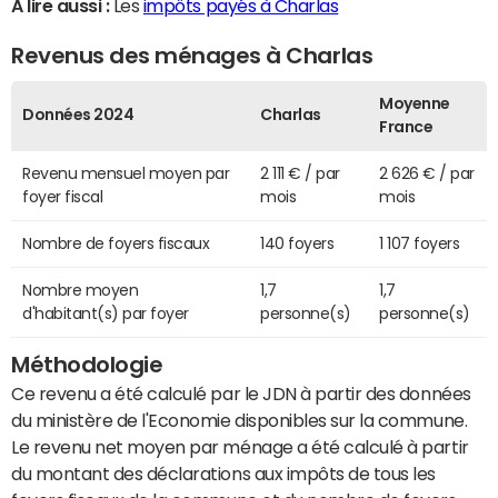
A lire aussi :
Les
impôts payés à Charlas
Revenus des ménages à Charlas
Moyenne
Données 2024
Charlas
France
Revenu mensuel moyen par
2 111 € / par
2 626 € / par
foyer fiscal
mois
mois
Nombre de foyers fiscaux
140 foyers
1 107 foyers
Nombre moyen
1,7
1,7
d'habitant(s) par foyer
personne(s)
personne(s)
Méthodologie
Ce revenu a été calculé par le JDN à partir des données
du ministère de l'Economie disponibles sur la commune.
Le revenu net moyen par ménage a été calculé à partir
du montant des déclarations aux impôts de tous les