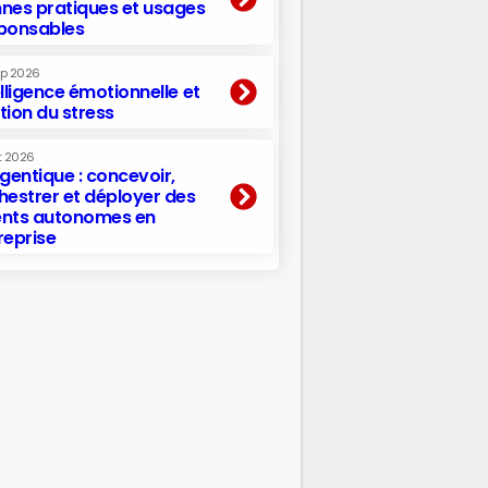
nes pratiques et usages
ponsables
ep 2026
elligence émotionnelle et
tion du stress
t 2026
agentique : concevoir,
hestrer et déployer des
nts autonomes en
reprise