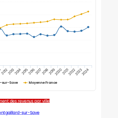
1
2012
2013
2014
2015
2016
2017
2018
2019
2020
2021
2022
2023
2024
d-sur-Save
Moyenne France
ent des revenus par ville
ntgaillard-sur-Save