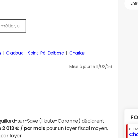
n
Ciadoux
Saint-Pé-Delbosc
Charlas
Mise à jour le 11/02/26
FO
gaillard-sur-Save (Haute-Garonne) déclarent
e
2 013 € / par mois
pour un foyer fiscal moyen,
03 s
Cha
par foyer.