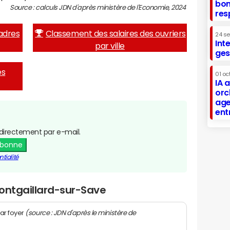
bon
Source : calculs JDN d'après ministère de l'Economie, 2024
res
adres
Classement des salaires des ouvriers
24 s
Int
par ville
ges
es
01 oc
IA 
orc
age
ent
directement par e-mail.
abonne
tialité
Montgaillard-sur-Save
(source : JDN d'après le ministère de
ar foyer