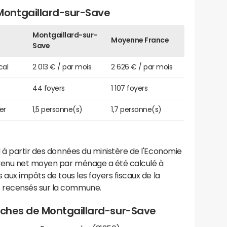
ontgaillard-sur-Save
Montgaillard-sur-
Moyenne France
Save
cal
2 013 € / par mois
2 626 € / par mois
44 foyers
1 107 foyers
er
1,5 personne(s)
1,7 personne(s)
 à partir des données du ministère de l'Economie
evenu net moyen par ménage a été calculé à
 aux impôts de tous les foyers fiscaux de la
 recensés sur la commune.
proches de Montgaillard-sur-Save