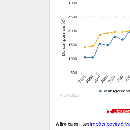
3 000
2 500
Montant par mois (€)
2 000
1 500
1 000
500
2005
2006
2007
2008
2009
2010
201
Montgaillar
© JDN 2026
Classem
A lire aussi :
Les
impôts payés à Mo