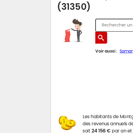
(31350)
Voir aussi :
Sama
Les habitants de Mont
des revenus annuels d
soit
24 156 €
par an et 