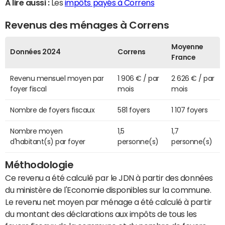
A lire aussi :
Les
impôts payés à Correns
Revenus des ménages à Correns
Moyenne
Données 2024
Correns
France
Revenu mensuel moyen par
1 906 € / par
2 626 € / par
foyer fiscal
mois
mois
Nombre de foyers fiscaux
581 foyers
1 107 foyers
Nombre moyen
1,5
1,7
d'habitant(s) par foyer
personne(s)
personne(s)
Méthodologie
Ce revenu a été calculé par le JDN à partir des données
du ministère de l'Economie disponibles sur la commune.
Le revenu net moyen par ménage a été calculé à partir
du montant des déclarations aux impôts de tous les