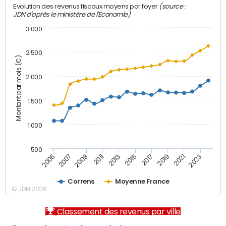
(source :
Evolution des revenus fiscaux moyens par foyer
JDN d'après le ministère de l'Economie)
3 000
2 500
Montant par mois (€)
2 000
1 500
1 000
500
2007
2017
2009
2019
2011
2021
2013
2023
2005
2015
Correns
Moyenne France
© JDN 2026
Classement des revenus par ville