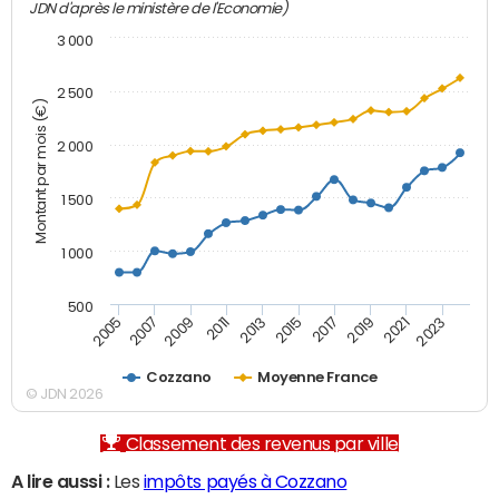
JDN d'après le ministère de l'Economie)
3 000
2 500
Montant par mois (€)
2 000
1 500
1 000
500
2007
2017
2009
2019
2011
2021
2013
2023
2005
2015
Cozzano
Moyenne France
© JDN 2026
Classement des revenus par ville
A lire aussi :
Les
impôts payés à Cozzano