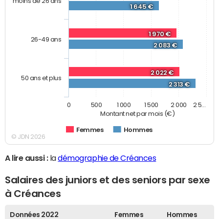
moins de 26 ans
1 645 €
1 970 €
26-49 ans
2 083 €
2 022 €
50 ans et plus
2 313 €
0
500
1 000
1 500
2 000
2 5…
Montant net par mois (€)
Femmes
Hommes
© JDN 2026
A lire aussi :
la
démographie de Créances
Salaires des juniors et des seniors par sexe
à Créances
Données 2022
Femmes
Hommes