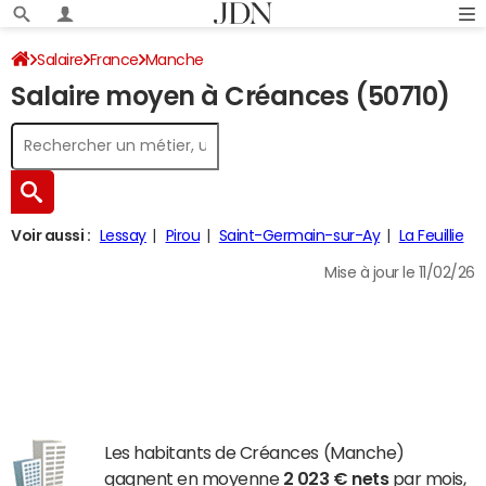
Salaire
France
Manche
Salaire moyen à Créances (50710)
Voir aussi :
Lessay
Pirou
Saint-Germain-sur-Ay
La Feuillie
Mise à jour le 11/02/26
Les habitants de Créances (Manche)
gagnent en moyenne
2 023 € nets
par mois,