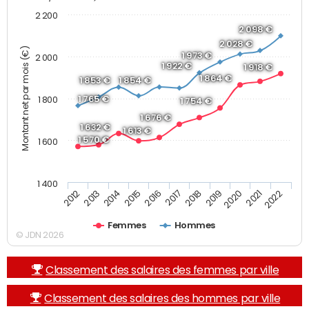
2 200
2 098 €
2 028 €
Montant net par mois (€)
1 973 €
2 000
1 922 €
1 918 €
1 864 €
1 853 €
1 854 €
1 765 €
1 800
1 754 €
1 676 €
1 632 €
1 613 €
1 570 €
1 600
1 400
2013
2017
2021
2014
2018
2022
2015
2019
2012
2016
2020
Femmes
Hommes
© JDN 2026
Classement des salaires des femmes par ville
Classement des salaires des hommes par ville