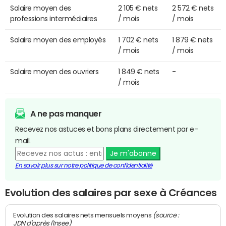
Salaire moyen des
2 105 € nets
2 572 € nets
professions intermédiaires
/ mois
/ mois
Salaire moyen des employés
1 702 € nets
1 879 € nets
/ mois
/ mois
Salaire moyen des ouvriers
1 849 € nets
-
/ mois
A ne pas manquer
Recevez nos astuces et bons plans directement par e-
mail.
Je m'abonne
En savoir plus sur notre politique de confidentialité
Evolution des salaires par sexe à Créances
(source :
Evolution des salaires nets mensuels moyens
JDN d'après l'Insee)