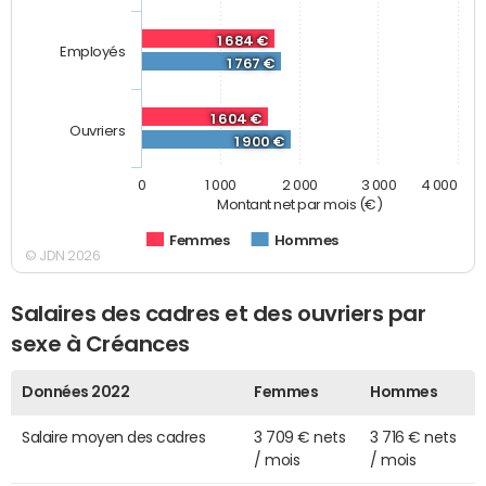
1 684 €
Employés
1 767 €
1 604 €
Ouvriers
1 900 €
0
1 000
2 000
3 000
4 000
Montant net par mois (€)
Femmes
Hommes
© JDN 2026
Salaires des cadres et des ouvriers par
sexe à Créances
Données 2022
Femmes
Hommes
Salaire moyen des cadres
3 709 € nets
3 716 € nets
/ mois
/ mois