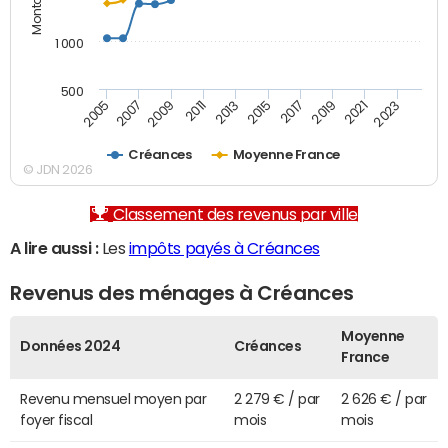
1 000
500
2007
2017
2009
2019
2011
2021
2013
2023
2005
2015
Créances
Moyenne France
© JDN 2026
Classement des revenus par ville
A lire aussi :
Les
impôts payés à Créances
Revenus des ménages à Créances
Moyenne
Données 2024
Créances
France
Revenu mensuel moyen par
2 279 € / par
2 626 € / par
foyer fiscal
mois
mois