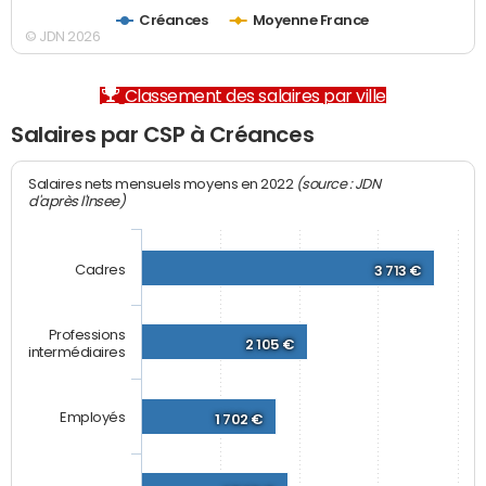
Créances
Moyenne France
© JDN 2026
Classement des salaires par ville
Salaires par CSP à Créances
(source : JDN
Salaires nets mensuels moyens en 2022
d'après l'Insee)
Cadres
3 713 €
Professions
2 105 €
intermédiaires
Employés
1 702 €