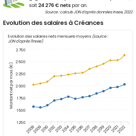
soit
24 276 € nets
par an.
Source : calculs JDN d'après données Insee, 2022
Evolution des salaires à Créances
(source :
Evolution des salaires nets mensuels moyens
JDN d'après l'Insee)
2 750
2 500
Montant net par mois (€)
2 250
2 000
1 750
1 500
1 250
2012
2019
2014
2021
2008
2016
2010
2018
2013
2020
2015
2022
2009
2017