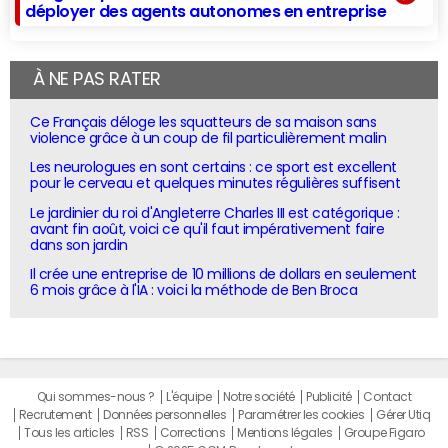
déployer des agents autonomes en entreprise
À NE PAS RATER
Ce Français déloge les squatteurs de sa maison sans
violence grâce à un coup de fil particulièrement malin
Les neurologues en sont certains : ce sport est excellent
pour le cerveau et quelques minutes régulières suffisent
Le jardinier du roi d'Angleterre Charles III est catégorique :
avant fin août, voici ce qu'il faut impérativement faire
dans son jardin
Il crée une entreprise de 10 millions de dollars en seulement
6 mois grâce à l'IA : voici la méthode de Ben Broca
Qui sommes-nous ?
L'équipe
Notre société
Publicité
Contact
Recrutement
Données personnelles
Paramétrer les cookies
Gérer Utiq
Tous les articles
RSS
Corrections
Mentions légales
Groupe Figaro