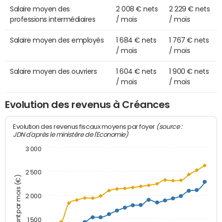
Salaire moyen des
2 008 € nets
2 229 € nets
professions intermédiaires
/ mois
/ mois
Salaire moyen des employés
1 684 € nets
1 767 € nets
/ mois
/ mois
Salaire moyen des ouvriers
1 604 € nets
1 900 € nets
/ mois
/ mois
Evolution des revenus à Créances
(source :
Evolution des revenus fiscaux moyens par foyer
JDN d'après le ministère de l'Economie)
3 000
2 500
Montant par mois (€)
2 000
1 500