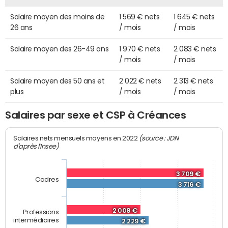
Salaire moyen des moins de
1 569 € nets
1 645 € nets
26 ans
/ mois
/ mois
Salaire moyen des 26-49 ans
1 970 € nets
2 083 € nets
/ mois
/ mois
Salaire moyen des 50 ans et
2 022 € nets
2 313 € nets
plus
/ mois
/ mois
Salaires par sexe et CSP à Créances
(source : JDN
Salaires nets mensuels moyens en 2022
d'après l'Insee)
3 709 €
Cadres
3 716 €
2 008 €
Professions
intermédiaires
2 229 €