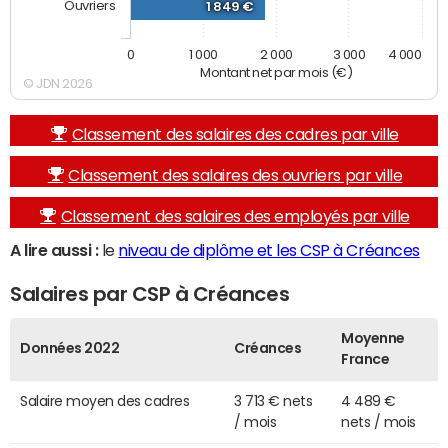
Ouvriers
1 849 €
0
1 000
2 000
3 000
4 000
Montant net par mois (€)
© JDN 2026
Classement des salaires des cadres par ville
Classement des salaires des ouvriers par ville
Classement des salaires des employés par ville
A lire aussi :
le
niveau de diplôme et les CSP à Créances
Salaires par CSP à Créances
Moyenne
Données 2022
Créances
France
Salaire moyen des cadres
3 713 € nets
4 489 €
/ mois
nets / mois