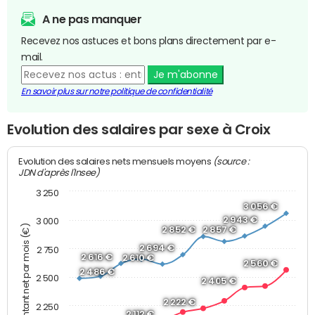
A ne pas manquer
Recevez nos astuces et bons plans directement par e-
mail.
Je m'abonne
En savoir plus sur notre politique de confidentialité
Evolution des salaires par sexe à Croix
(source :
Evolution des salaires nets mensuels moyens
JDN d'après l'Insee)
3 250
3 056 €
2 943 €
3 000
Montant net par mois (€)
2 852 €
2 857 €
2 694 €
2 750
2 616 €
2 610 €
2 560 €
2 486 €
2 500
2 405 €
2 222 €
2 250
2 112 €