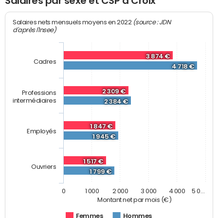
Salaires par sexe et CSP à Croix
(source : JDN
Salaires nets mensuels moyens en 2022
d'après l'Insee)
3 874 €
Cadres
4 718 €
2 309 €
Professions
intermédiaires
2 384 €
1 847 €
Employés
1 945 €
1 517 €
Ouvriers
1 799 €
0
1 000
2 000
3 000
4 000
5 0…
Montant net par mois (€)
Femmes
Hommes