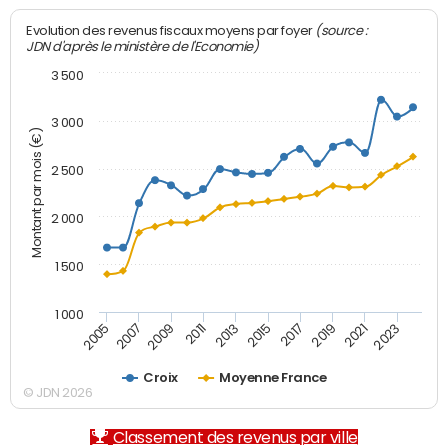
(source :
Evolution des revenus fiscaux moyens par foyer
JDN d'après le ministère de l'Economie)
3 500
3 000
Montant par mois (€)
2 500
2 000
1 500
1 000
2007
2017
2009
2019
2011
2021
2013
2023
2005
2015
Croix
Moyenne France
© JDN 2026
Classement des revenus par ville