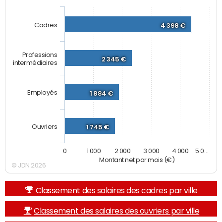
Cadres
4 398 €
Professions
2 345 €
intermédiaires
Employés
1 884 €
Ouvriers
1 745 €
0
1 000
2 000
3 000
4 000
5 0…
Montant net par mois (€)
© JDN 2026
Classement des salaires des cadres par ville
Classement des salaires des ouvriers par ville