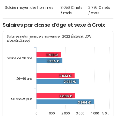
Salaire moyen des hommes
3 056 € nets
2 795 € nets
/ mois
/ mois
Salaires par classe d'âge et sexe à Croix
(source : JDN
Salaires nets mensuels moyens en 2022
d'après l'Insee)
1 706 €
moins de 26 ans
1 794 €
2 633 €
26-49 ans
2 937 €
2 689 €
50 ans et plus
3 964 €
0
1 000
2 000
3 000
4 000
5 0…