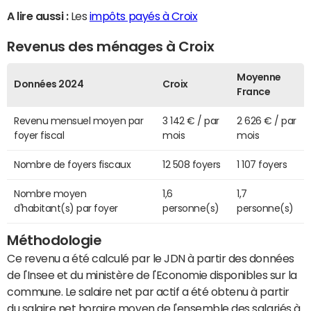
A lire aussi :
Les
impôts payés à Croix
Revenus des ménages à Croix
Moyenne
Données 2024
Croix
France
Revenu mensuel moyen par
3 142 € / par
2 626 € / par
foyer fiscal
mois
mois
Nombre de foyers fiscaux
12 508 foyers
1 107 foyers
Nombre moyen
1,6
1,7
d'habitant(s) par foyer
personne(s)
personne(s)
Méthodologie
Ce revenu a été calculé par le JDN à partir des données
de l'Insee et du ministère de l'Economie disponibles sur la
commune. Le salaire net par actif a été obtenu à partir
du salaire net horaire moyen de l'ensemble des salariés à