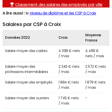
Classement des salaires des employés par ville
A lire aussi :
le
niveau de diplôme et les CSP à Croix
Salaires par CSP à Croix
Moyenne
Données 2022
Croix
France
Salaire moyen des cadres
4 398 € nets
4 489 €
/ mois
nets / mois
Salaire moyen des
2 345 € nets
2 572 € nets
professions intermédiaires
/ mois
/ mois
Salaire moyen des employés
1 884 € nets
1 879 € nets
/ mois
/ mois
Salaire moyen des ouvriers
1 745 € nets
-
/ mois