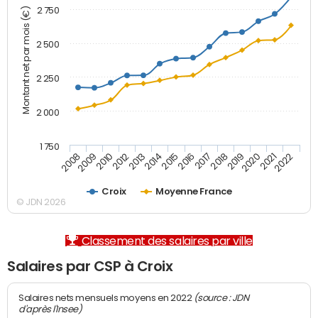
2 750
Montant net par mois (€)
2 500
2 250
2 000
1 750
2012
2019
2014
2021
2008
2016
2010
2018
2013
2020
2015
2022
2009
2017
Croix
Moyenne France
© JDN 2026
Classement des salaires par ville
Salaires par CSP à Croix
(source : JDN
Salaires nets mensuels moyens en 2022
d'après l'Insee)