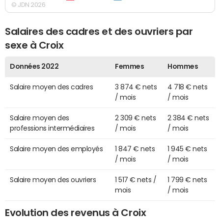
© JDN 2026
Salaires des cadres et des ouvriers par
sexe à Croix
Données 2022
Femmes
Hommes
Salaire moyen des cadres
3 874 € nets
4 718 € nets
/ mois
/ mois
Salaire moyen des
2 309 € nets
2 384 € nets
professions intermédiaires
/ mois
/ mois
Salaire moyen des employés
1 847 € nets
1 945 € nets
/ mois
/ mois
Salaire moyen des ouvriers
1 517 € nets /
1 799 € nets
mois
/ mois
Evolution des revenus à Croix