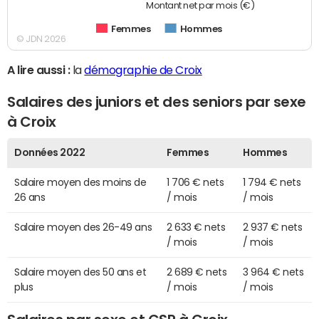
Montant net par mois (€)
Femmes
Hommes
© JDN 2026
A lire aussi :
la
démographie de Croix
Salaires des juniors et des seniors par sexe
à Croix
Données 2022
Femmes
Hommes
Salaire moyen des moins de
1 706 € nets
1 794 € nets
26 ans
/ mois
/ mois
Salaire moyen des 26-49 ans
2 633 € nets
2 937 € nets
/ mois
/ mois
Salaire moyen des 50 ans et
2 689 € nets
3 964 € nets
plus
/ mois
/ mois