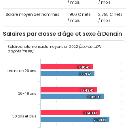
/ mois
/ mois
Salaire moyen des hommes
1 966 € nets
2 795 € nets
/ mois
/ mois
Salaires par classe d'âge et sexe à Denain
(source : JDN
Salaires nets mensuels moyens en 2022
d'après l'Insee)
1 616 €
moins de 26 ans
1 671 €
1 742 €
26-49 ans
1 969 €
1 848 €
50 ans et plus
2 139 €