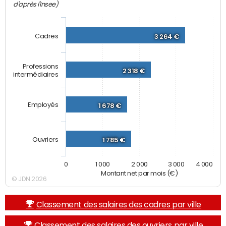
d'après l'Insee)
Cadres
3 264 €
Professions
2 318 €
intermédiaires
Employés
1 678 €
Ouvriers
1 785 €
0
1 000
2 000
3 000
4 000
Montant net par mois (€)
© JDN 2026
Classement des salaires des cadres par ville
Classement des salaires des ouvriers par ville