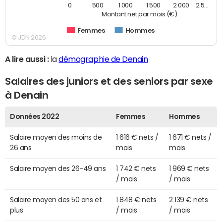
0
500
1 000
1 500
2 000
2 5…
Montant net par mois (€)
Femmes
Hommes
© JDN 2026
A lire aussi :
la
démographie de Denain
Salaires des juniors et des seniors par sexe
à Denain
Données 2022
Femmes
Hommes
Salaire moyen des moins de
1 616 € nets /
1 671 € nets /
26 ans
mois
mois
Salaire moyen des 26-49 ans
1 742 € nets
1 969 € nets
/ mois
/ mois
Salaire moyen des 50 ans et
1 848 € nets
2 139 € nets
plus
/ mois
/ mois