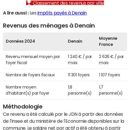
Classement des revenus par ville
A lire aussi :
Les
impôts payés à Denain
Revenus des ménages à Denain
Moyenne
Données 2024
Denain
France
Revenu mensuel moyen par
1 240 € / par
2 626 € / par
foyer fiscal
mois
mois
Nombre de foyers fiscaux
11 301 foyers
1 107 foyers
Nombre moyen
1,8
1,7
d'habitant(s) par foyer
personne(s)
personne(s)
Méthodologie
Ce revenu a été calculé par le JDN à partir des données
de l'Insee et du ministère de l'Economie disponibles sur la
commune. Le salaire net par actif a été obtenu à partir