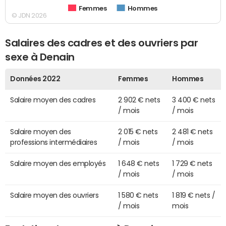
Femmes
Hommes
© JDN 2026
Salaires des cadres et des ouvriers par
sexe à Denain
Données 2022
Femmes
Hommes
Salaire moyen des cadres
2 902 € nets
3 400 € nets
/ mois
/ mois
Salaire moyen des
2 015 € nets
2 481 € nets
professions intermédiaires
/ mois
/ mois
Salaire moyen des employés
1 648 € nets
1 729 € nets
/ mois
/ mois
Salaire moyen des ouvriers
1 580 € nets
1 819 € nets /
/ mois
mois