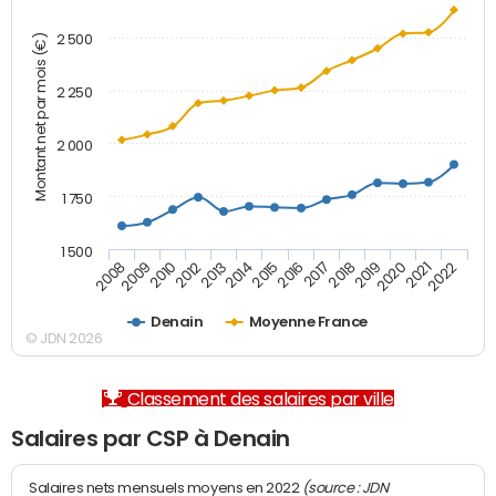
2 500
Montant net par mois (€)
2 250
2 000
1 750
1 500
2012
2019
2014
2021
2008
2016
2010
2018
2013
2020
2015
2022
2009
2017
Denain
Moyenne France
© JDN 2026
Classement des salaires par ville
Salaires par CSP à Denain
(source : JDN
Salaires nets mensuels moyens en 2022