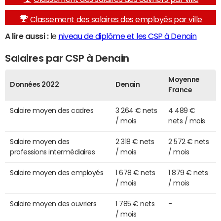
Classement des salaires des employés par ville
A lire aussi :
le
niveau de diplôme et les CSP à Denain
Salaires par CSP à Denain
Moyenne
Données 2022
Denain
France
Salaire moyen des cadres
3 264 € nets
4 489 €
/ mois
nets / mois
Salaire moyen des
2 318 € nets
2 572 € nets
professions intermédiaires
/ mois
/ mois
Salaire moyen des employés
1 678 € nets
1 879 € nets
/ mois
/ mois
Salaire moyen des ouvriers
1 785 € nets
-
/ mois