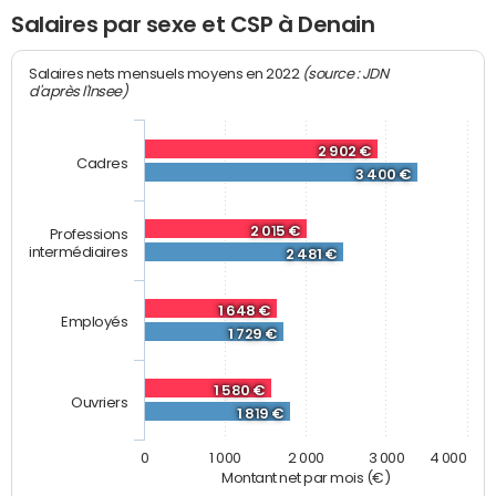
Salaires par sexe et CSP à Denain
(source : JDN
Salaires nets mensuels moyens en 2022
d'après l'Insee)
2 902 €
Cadres
3 400 €
2 015 €
Professions
intermédiaires
2 481 €
1 648 €
Employés
1 729 €
1 580 €
Ouvriers
1 819 €
0
1 000
2 000
3 000
4 000
Montant net par mois (€)