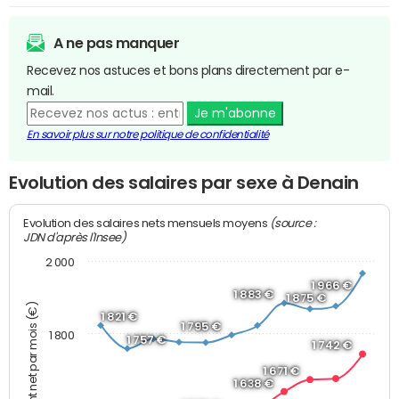
A ne pas manquer
Recevez nos astuces et bons plans directement par e-
mail.
Je m'abonne
En savoir plus sur notre politique de confidentialité
Evolution des salaires par sexe à Denain
(source :
Evolution des salaires nets mensuels moyens
JDN d'après l'Insee)
2 000
1 966 €
1 883 €
1 875 €
Montant net par mois (€)
1 821 €
1 795 €
1 800
1 757 €
1 742 €
1 671 €
1 638 €