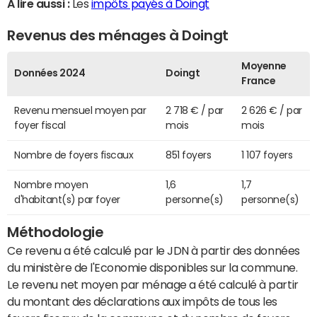
A lire aussi :
Les
impôts payés à Doingt
Revenus des ménages à Doingt
Moyenne
Données 2024
Doingt
France
Revenu mensuel moyen par
2 718 € / par
2 626 € / par
foyer fiscal
mois
mois
Nombre de foyers fiscaux
851 foyers
1 107 foyers
Nombre moyen
1,6
1,7
d'habitant(s) par foyer
personne(s)
personne(s)
Méthodologie
Ce revenu a été calculé par le JDN à partir des données
du ministère de l'Economie disponibles sur la commune.
Le revenu net moyen par ménage a été calculé à partir
du montant des déclarations aux impôts de tous les