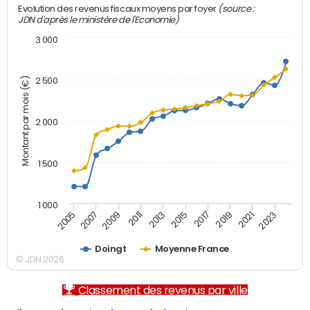
(source :
Evolution des revenus fiscaux moyens par foyer
JDN d'après le ministère de l'Economie)
3 000
Montant par mois (€)
2 500
2 000
1 500
1 000
2007
2017
2009
2019
2011
2021
2013
2023
2005
2015
Doingt
Moyenne France
© JDN 2026
Classement des revenus par ville