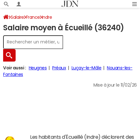
Salaire
France
Indre
Salaire moyen à Écueillé (36240)
Voir aussi :
Heugnes
Préaux
Luçay-le-Mâle
Nouans-les-
Fontaines
Mise à jour le 11/02/26
Les habitants d'Écueillé (Indre) déclarent des