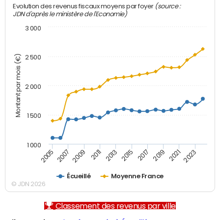
(source :
Evolution des revenus fiscaux moyens par foyer
JDN d'après le ministère de l'Economie)
3 000
Montant par mois (€)
2 500
2 000
1 500
1 000
2007
2017
2009
2019
2011
2021
2013
2023
2005
2015
Écueillé
Moyenne France
© JDN 2026
Classement des revenus par ville