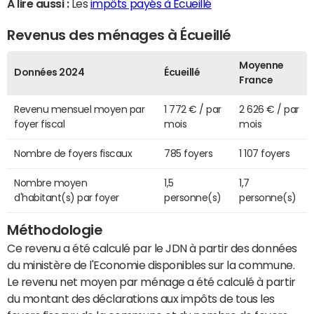
A lire aussi :
Les
impôts payés à Écueillé
Revenus des ménages à Écueillé
Moyenne
Données 2024
Écueillé
France
Revenu mensuel moyen par
1 772 € / par
2 626 € / par
foyer fiscal
mois
mois
Nombre de foyers fiscaux
785 foyers
1 107 foyers
Nombre moyen
1,5
1,7
d'habitant(s) par foyer
personne(s)
personne(s)
Méthodologie
Ce revenu a été calculé par le JDN à partir des données
du ministère de l'Economie disponibles sur la commune.
Le revenu net moyen par ménage a été calculé à partir
du montant des déclarations aux impôts de tous les