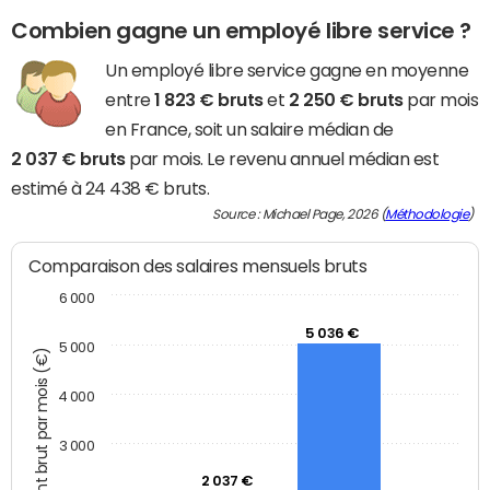
Combien gagne un employé libre service ?
Un employé libre service gagne en moyenne
entre
1 823 € bruts
et
2 250 € bruts
par mois
en France, soit un salaire médian de
2 037 € bruts
par mois. Le revenu annuel médian est
estimé à 24 438 € bruts.
Source : Michael Page, 2026 (
Méthodologie
)
Comparaison des salaires mensuels bruts
6 000
5 036 €
5 000
Montant brut par mois (€)
4 000
3 000
2 037 €