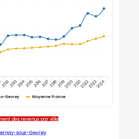
2012
2017
2022
1
2016
2021
2015
2020
2014
2019
2024
2013
2018
2023
us-Gevrey
Moyenne France
ent des revenus par ville
pernay-sous-Gevrey