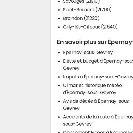
Savouges (21910)
Saint-Bernard (21700)
Broindon (21220)
Gilly-lès-Cîteaux (21640)
En savoir plus sur Épern
Épernay-sous-Gevrey
Dette et budget d'Épernay-sou
Gevrey
Impôts à Épernay-sous-Gevre
Climat et historique météo
d'Épernay-sous-Gevrey
Avis de décès à Épernay-sous-
Gevrey
Accidents de la route à Éperna
sous-Gevrey
Classement lycées à Épernay-