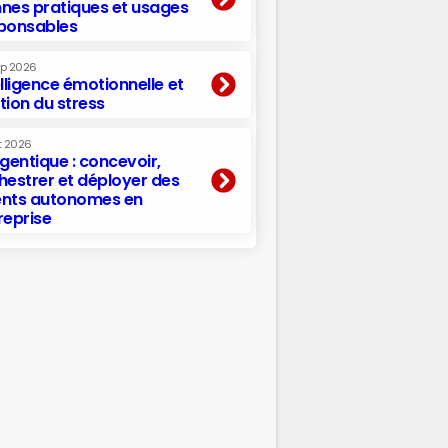
nes pratiques et usages
ponsables
ep 2026
elligence émotionnelle et
tion du stress
t 2026
agentique : concevoir,
hestrer et déployer des
nts autonomes en
reprise