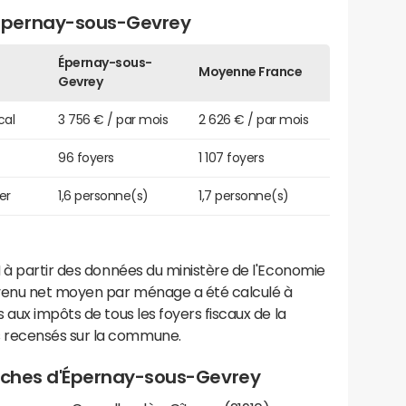
Épernay-sous-Gevrey
Épernay-sous-
Moyenne France
Gevrey
cal
3 756 € / par mois
2 626 € / par mois
96 foyers
1 107 foyers
er
1,6 personne(s)
1,7 personne(s)
 à partir des données du ministère de l'Economie
evenu net moyen par ménage a été calculé à
 aux impôts de tous les foyers fiscaux de la
 recensés sur la commune.
proches d'Épernay-sous-Gevrey