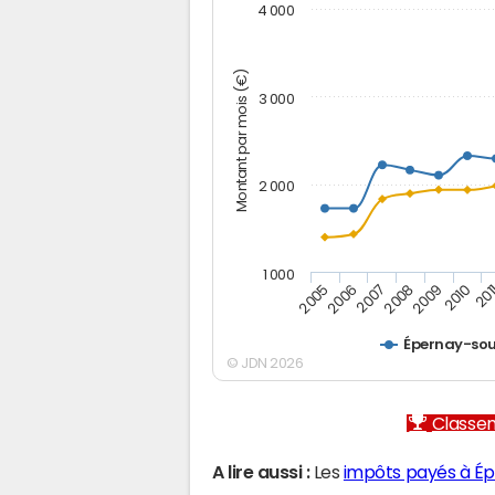
4 000
Montant par mois (€)
3 000
2 000
1 000
2007
2006
201
2005
2010
2009
2008
Épernay-so
© JDN 2026
Classem
A lire aussi :
Les
impôts payés à É