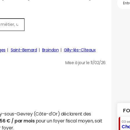
ges
Saint-Bernard
Broindon
Gilly-lès-Cîteaux
Mise à jour le 11/02/26
FO
ay-sous-Gevrey (Côte-d'Or) déclarent des
756 € / par mois
pour un foyer fiscal moyen, soit
03 s
Cha
 foyer.