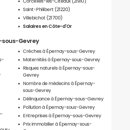
Corcelles-lès-Cîteaux (21910)
Saint-Philibert (21220)
Villebichot (21700)
Salaires en Côte-d'Or
ay-sous-Gevrey
Crèches à Épernay-sous-Gevrey
s-
Maternités à Épernay-sous-Gevrey
Risques naturels à Épernay-sous-
y
Gevrey
Nombre de médecins à Épernay-
sous-Gevrey
Délinquance à Épernay-sous-Gevrey
Pollution à Épernay-sous-Gevrey
y-
Entreprises à Épernay-sous-Gevrey
Prix immobilier à Épernay-sous-
sous-