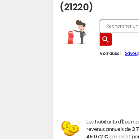
(21220)
Voir aussi :
Savou
Les habitants d'Épern
revenus annuels de
3 
45 072 €
par an et par