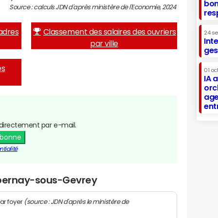
bon
Source : calculs JDN d'après ministère de l'Economie, 2024
res
adres
Classement des salaires des ouvriers
24 s
Int
par ville
ges
es
01 oc
IA 
orc
age
ent
directement par e-mail.
abonne
tialité
Épernay-sous-Gevrey
(source : JDN d'après le ministère de
ar foyer