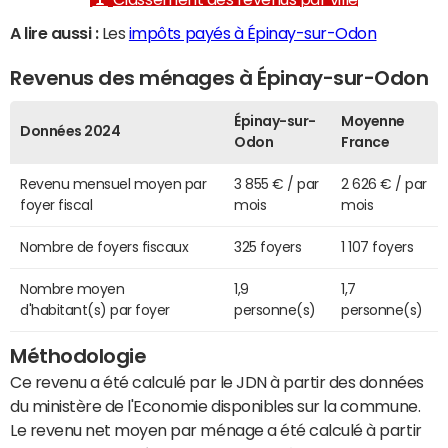
A lire aussi :
Les
impôts payés à Épinay-sur-Odon
Revenus des ménages à Épinay-sur-Odon
Épinay-sur-
Moyenne
Données 2024
Odon
France
Revenu mensuel moyen par
3 855 € / par
2 626 € / par
foyer fiscal
mois
mois
Nombre de foyers fiscaux
325 foyers
1 107 foyers
Nombre moyen
1,9
1,7
d'habitant(s) par foyer
personne(s)
personne(s)
Méthodologie
Ce revenu a été calculé par le JDN à partir des données
du ministère de l'Economie disponibles sur la commune.
Le revenu net moyen par ménage a été calculé à partir