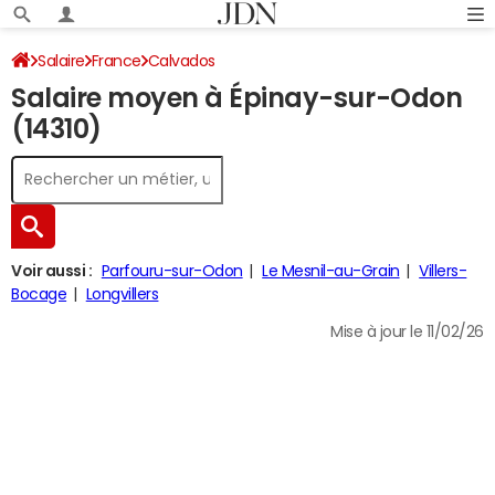
Salaire
France
Calvados
Salaire moyen à Épinay-sur-Odon
(14310)
Voir aussi :
Parfouru-sur-Odon
Le Mesnil-au-Grain
Villers-
Bocage
Longvillers
Mise à jour le 11/02/26