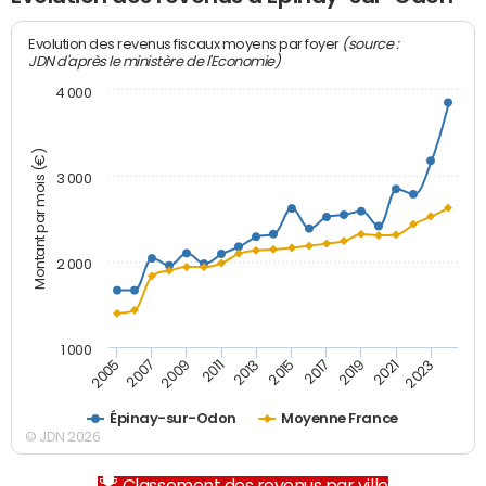
(source :
Evolution des revenus fiscaux moyens par foyer
JDN d'après le ministère de l'Economie)
4 000
Montant par mois (€)
3 000
2 000
1 000
2007
2017
2005
2015
2013
2023
2011
2021
2009
2019
Épinay-sur-Odon
Moyenne France
© JDN 2026
Classement des revenus par ville