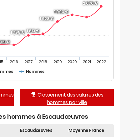
2 070 €
1 990 €
1 928 €
1 813 €
1 798 €
 709 €
15
2016
2017
2018
2019
2020
2021
2022
emmes
Hommes
femmes
Classement des salaires des
hommes par ville
 des hommes à Escaudœuvres
Escaudœuvres
Moyenne France