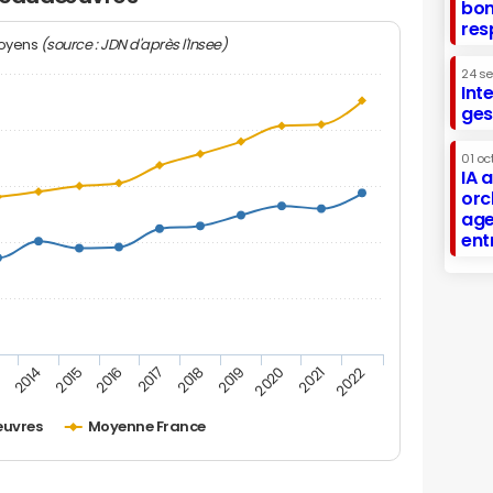
bon
res
(source : JDN d'après l'Insee)
moyens
24 s
Int
ges
01 oc
IA 
orc
age
ent
2019
2016
3
2020
2017
2014
2021
2018
2015
2022
uvres
Moyenne France