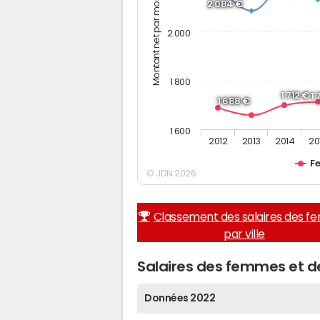
Montant net par mois (€)
2 084 €
2 000
1 800
1 712 €
1
1 688 €
1 600
2012
2013
2014
20
F
© JDN 2026
Classement des salaires des 
par ville
Salaires des femmes et
Données 2022