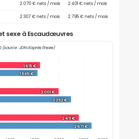
2 070 € nets / mois
2 401 € nets / mois
2 307 € nets / mois
2 795 € nets / mois
e et sexe à Escaudœuvres
(source : JDN d'après l'Insee)
22
1 615 €
1 565 €
2 001 €
2 252 €
2 411 €
2 671 €