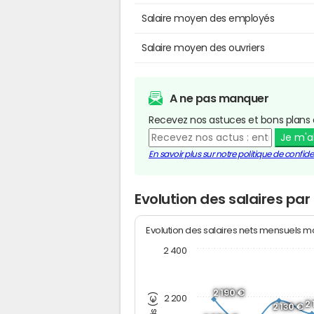
Salaire moyen des employés
Salaire moyen des ouvriers
A ne pas manquer
Recevez nos astuces et bons plans 
Je m'
En savoir plus sur notre politique de confiden
Evolution des salaires pa
Evolution des salaires nets mensuels 
2 400
2 190 €
2 200
2
2 130 €