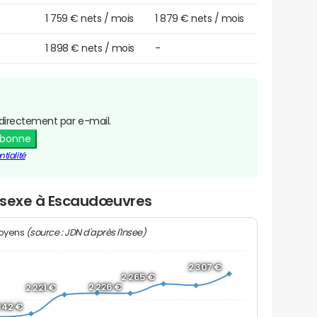
1 759 € nets / mois
1 879 € nets / mois
1 898 € nets / mois
-
directement par e-mail.
abonne
tialité
r sexe à Escaudœuvres
(source : JDN d'après l'Insee)
moyens
2 307 €
2 265 €
2 226 €
2 221 €
 142 €