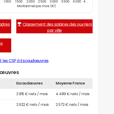
1 000
1 500
2 000
2 500
3 000
3 500
4 000
4 …
Montant net par mois (€)
adres
Classement des salaires des ouvriers
par ville
es
et les CSP à Escaudœuvres
dœuvres
Escaudœuvres
Moyenne France
3 815 € nets / mois
4 489 € nets / mois
2 622 € nets / mois
2 572 € nets / mois