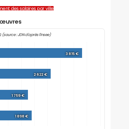
ent des salaires par ville
dœuvres
(source : JDN d'après l'Insee)
22
3 815 €
2 622 €
1 759 €
1 898 €