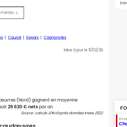
es
Cauroir
Eswars
Cagnoncles
Mise à jour le 11/02/26
udœuvres (Nord) gagnent en moyenne
soit
26 630 € nets
par an.
FO
Source : calculs JDN d'après données Insee, 2022
03 s
Cha
 Escaudœuvres