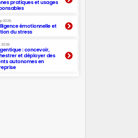
nes pratiques et usages
ponsables
ep 2026
elligence émotionnelle et
tion du stress
t 2026
agentique : concevoir,
hestrer et déployer des
nts autonomes en
reprise