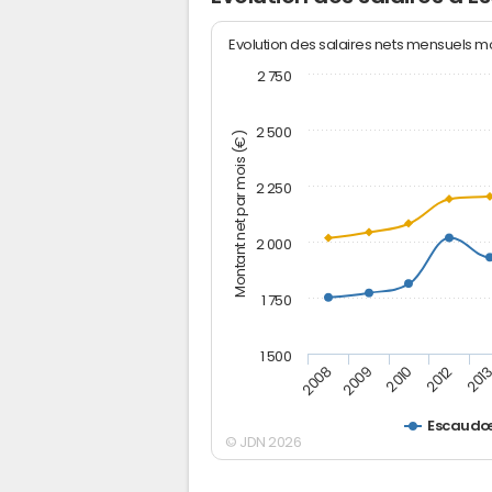
Evolution des salaires nets mensuels 
2 750
2 500
Montant net par mois (€)
2 250
2 000
1 750
1 500
2012
2008
201
2009
2010
Escaudœ
© JDN 2026