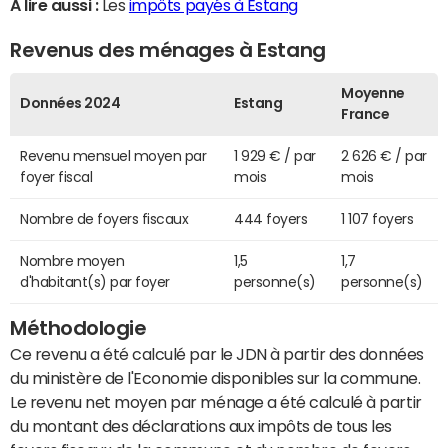
A lire aussi :
Les
impôts payés à Estang
Revenus des ménages à Estang
Moyenne
Données 2024
Estang
France
Revenu mensuel moyen par
1 929 € / par
2 626 € / par
foyer fiscal
mois
mois
Nombre de foyers fiscaux
444 foyers
1 107 foyers
Nombre moyen
1,5
1,7
d'habitant(s) par foyer
personne(s)
personne(s)
Méthodologie
Ce revenu a été calculé par le JDN à partir des données
du ministère de l'Economie disponibles sur la commune.
Le revenu net moyen par ménage a été calculé à partir
du montant des déclarations aux impôts de tous les