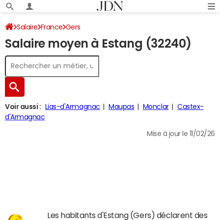
Salaire
France
Gers
Salaire moyen à Estang (32240)
Voir aussi :
Lias-d'Armagnac
Maupas
Monclar
Castex-
d'Armagnac
Mise à jour le 11/02/26
Les habitants d'Estang (Gers) déclarent des