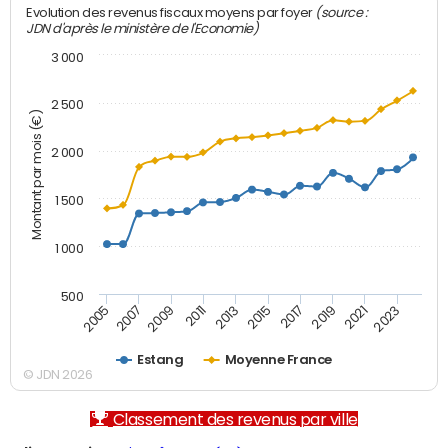
(source :
Evolution des revenus fiscaux moyens par foyer
JDN d'après le ministère de l'Economie)
3 000
2 500
Montant par mois (€)
2 000
1 500
1 000
500
2007
2017
2009
2019
2011
2021
2013
2023
2005
2015
Estang
Moyenne France
© JDN 2026
Classement des revenus par ville