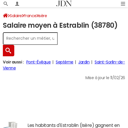
Salaire
France
Isère
Salaire moyen à Estrablin (38780)
Voir aussi :
Pont-Évêque
Septème
Jardin
Saint-Sorlin-de-
Vienne
Mise à jour le 11/02/26
Les habitants d'Estrablin (Isère) gagnent en