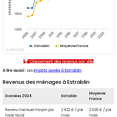
1 500
1 000
2007
2017
2009
2019
2011
2021
2013
2023
2005
2015
Estrablin
Moyenne France
© JDN 2026
Classement des revenus par ville
A lire aussi :
Les
impôts payés à Estrablin
Revenus des ménages à Estrablin
Moyenne
Données 2024
Estrablin
France
Revenu mensuel moyen par
2 923 € / par
2 626 € / par
foyer fiscal
mois
mois