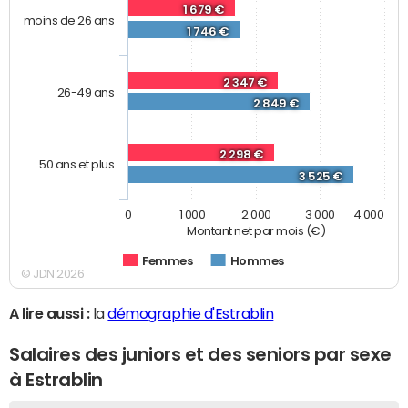
1 679 €
moins de 26 ans
1 746 €
2 347 €
26-49 ans
2 849 €
2 298 €
50 ans et plus
3 525 €
0
1 000
2 000
3 000
4 000
Montant net par mois (€)
Femmes
Hommes
© JDN 2026
A lire aussi :
la
démographie d'Estrablin
Salaires des juniors et des seniors par sexe
à Estrablin