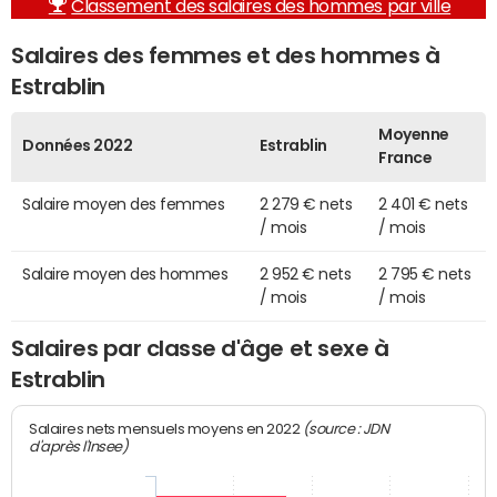
Classement des salaires des hommes par ville
Salaires des femmes et des hommes à
Estrablin
Moyenne
Données 2022
Estrablin
France
Salaire moyen des femmes
2 279 € nets
2 401 € nets
/ mois
/ mois
Salaire moyen des hommes
2 952 € nets
2 795 € nets
/ mois
/ mois
Salaires par classe d'âge et sexe à
Estrablin
(source : JDN
Salaires nets mensuels moyens en 2022
d'après l'Insee)