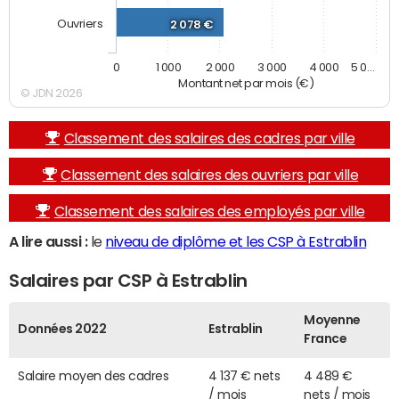
Ouvriers
2 078 €
0
1 000
2 000
3 000
4 000
5 0…
Montant net par mois (€)
© JDN 2026
Classement des salaires des cadres par ville
Classement des salaires des ouvriers par ville
Classement des salaires des employés par ville
A lire aussi :
le
niveau de diplôme et les CSP à Estrablin
Salaires par CSP à Estrablin
Moyenne
Données 2022
Estrablin
France
Salaire moyen des cadres
4 137 € nets
4 489 €
/ mois
nets / mois