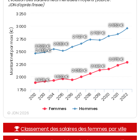
JDN d'après l'Insee)
3 250
2 952 €
3 000
Montant net par mois (€)
2 797 €
2 727 €
2 750
2 583 €
2 539 €
2 455 €
2 500
2 279 €
2 250
2 146 €
2 056 €
1 933 €
2 000
1 876 €
1 750
2013
2017
2021
2014
2018
2022
2015
2019
2012
2016
2020
Femmes
Hommes
© JDN 2026
Classement des salaires des femmes par ville