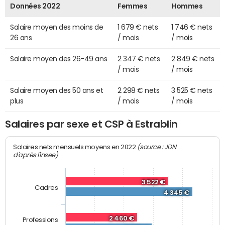
Données 2022
Femmes
Hommes
Salaire moyen des moins de
1 679 € nets
1 746 € nets
26 ans
/ mois
/ mois
Salaire moyen des 26-49 ans
2 347 € nets
2 849 € nets
/ mois
/ mois
Salaire moyen des 50 ans et
2 298 € nets
3 525 € nets
plus
/ mois
/ mois
Salaires par sexe et CSP à Estrablin
(source : JDN
Salaires nets mensuels moyens en 2022
d'après l'Insee)
3 522 €
Cadres
4 345 €
2 460 €
Professions