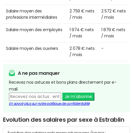
Salaire moyen des
2 759 € nets
2 572 € nets
professions intermédiaires
/ mois
/ mois
Salaire moyen des employés
1 974 € nets
1 879 € nets
/ mois
/ mois
Salaire moyen des ouvriers
2 078 € nets
-
/ mois
A ne pas manquer
Recevez nos astuces et bons plans directement par e-
mail.
Je m'abonne
En savoir plus sur notre politique de confidentialité
Evolution des salaires par sexe à Estrablin
(source :
Evolution des salaires nets mensuels moyens