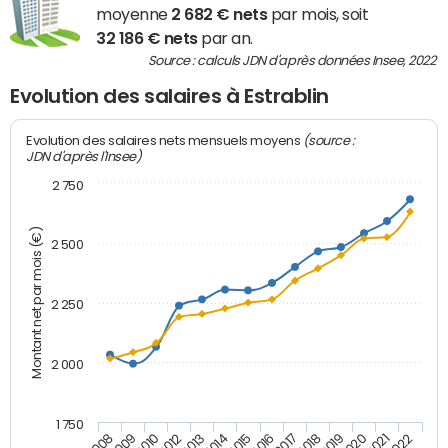
moyenne
2 682 € nets
par mois, soit
32 186 € nets
par an.
Source : calculs JDN d'après données Insee, 2022
Evolution des salaires à Estrablin
(source :
Evolution des salaires nets mensuels moyens
JDN d'après l'Insee)
2 750
Montant net par mois (€)
2 500
2 250
2 000
1 750
2012
2019
2014
2021
2008
2016
2010
2018
2013
2020
2015
2022
2009
2017