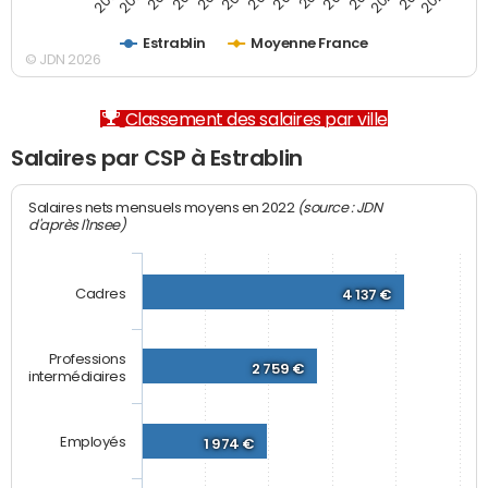
Estrablin
Moyenne France
© JDN 2026
Classement des salaires par ville
Salaires par CSP à Estrablin
(source : JDN
Salaires nets mensuels moyens en 2022
d'après l'Insee)
Cadres
4 137 €
Professions
2 759 €
intermédiaires
Employés
1 974 €