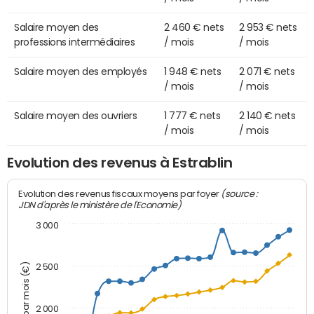
Salaire moyen des
2 460 € nets
2 953 € nets
professions intermédiaires
/ mois
/ mois
Salaire moyen des employés
1 948 € nets
2 071 € nets
/ mois
/ mois
Salaire moyen des ouvriers
1 777 € nets
2 140 € nets
/ mois
/ mois
Evolution des revenus à Estrablin
(source :
Evolution des revenus fiscaux moyens par foyer
JDN d'après le ministère de l'Economie)
3 000
Montant par mois (€)
2 500
2 000