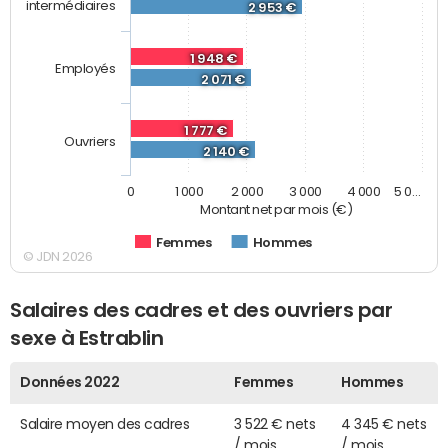
intermédiaires
2 953 €
1 948 €
Employés
2 071 €
1 777 €
Ouvriers
2 140 €
0
1 000
2 000
3 000
4 000
5 0…
Montant net par mois (€)
Femmes
Hommes
© JDN 2026
Salaires des cadres et des ouvriers par
sexe à Estrablin
Données 2022
Femmes
Hommes
Salaire moyen des cadres
3 522 € nets
4 345 € nets
/ mois
/ mois