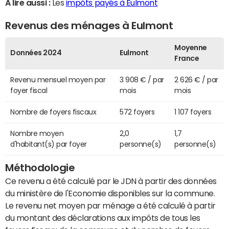
A lire aussi :
Les
impôts payés à Eulmont
Revenus des ménages à Eulmont
Moyenne
Données 2024
Eulmont
France
Revenu mensuel moyen par
3 908 € / par
2 626 € / par
foyer fiscal
mois
mois
Nombre de foyers fiscaux
572 foyers
1 107 foyers
Nombre moyen
2,0
1,7
d'habitant(s) par foyer
personne(s)
personne(s)
Méthodologie
Ce revenu a été calculé par le JDN à partir des données
du ministère de l'Economie disponibles sur la commune.
Le revenu net moyen par ménage a été calculé à partir
du montant des déclarations aux impôts de tous les