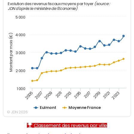
(source :
Evolution des revenus fiscaux moyens par foyer
JDN d'après le ministère de l'Economie)
5 000
Montant par mois (€)
4 000
3 000
2 000
1 000
2007
2017
2005
2015
2013
2023
2011
2021
2009
2019
Eulmont
Moyenne France
© JDN 2026
Classement des revenus par ville