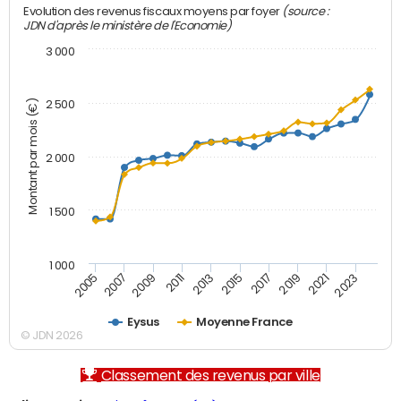
(source :
Evolution des revenus fiscaux moyens par foyer
JDN d'après le ministère de l'Economie)
3 000
Montant par mois (€)
2 500
2 000
1 500
1 000
2007
2017
2009
2019
2011
2021
2013
2023
2005
2015
Eysus
Moyenne France
© JDN 2026
Classement des revenus par ville