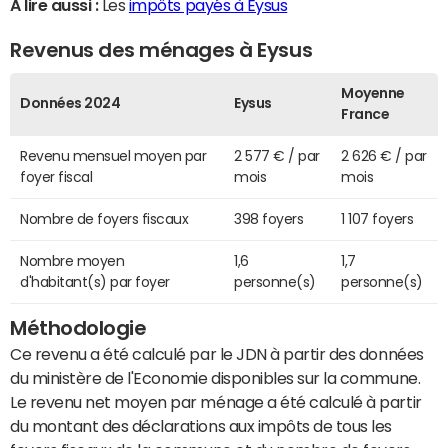
A lire aussi :
Les
impôts payés à Eysus
Revenus des ménages à Eysus
Moyenne
Données 2024
Eysus
France
Revenu mensuel moyen par
2 577 € / par
2 626 € / par
foyer fiscal
mois
mois
Nombre de foyers fiscaux
398 foyers
1 107 foyers
Nombre moyen
1,6
1,7
d'habitant(s) par foyer
personne(s)
personne(s)
Méthodologie
Ce revenu a été calculé par le JDN à partir des données
du ministère de l'Economie disponibles sur la commune.
Le revenu net moyen par ménage a été calculé à partir
du montant des déclarations aux impôts de tous les