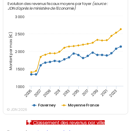
(source :
Evolution des revenus fiscaux moyens par foyer
JDN d'après le ministère de l'Economie)
3 000
Montant par mois (€)
2 500
2 000
1 500
1 000
2007
2017
2009
2019
2011
2021
2013
2023
2005
2015
Faverney
Moyenne France
© JDN 2026
Classement des revenus par ville