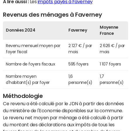
A lire aussi :
Les
impôts payés à Faverney
Revenus des ménages à Faverney
Moyenne
Données 2024
Faverney
France
Revenu mensuel moyen par
2 127 € / par
2 626 € / par
foyer fiscal
mois
mois
Nombre de foyers fiscaux
595 foyers
1 107 foyers
Nombre moyen
1,6
1,7
d'habitant(s) par foyer
personne(s)
personne(s)
Méthodologie
Ce revenu a été calculé par le JDN à partir des données
du ministère de l'Economie disponibles sur la commune.
Le revenu net moyen par ménage a été calculé à partir
du montant des déclarations aux impôts de tous les