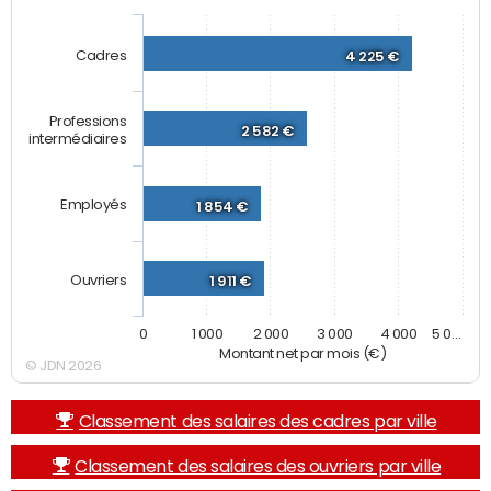
Cadres
4 225 €
Professions
2 582 €
intermédiaires
Employés
1 854 €
Ouvriers
1 911 €
0
1 000
2 000
3 000
4 000
5 0…
Montant net par mois (€)
© JDN 2026
Classement des salaires des cadres par ville
Classement des salaires des ouvriers par ville