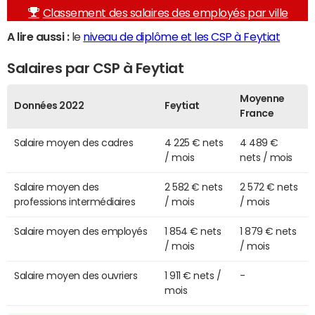
Classement des salaires des employés par ville
A lire aussi :
le
niveau de diplôme et les CSP à Feytiat
Salaires par CSP à Feytiat
Moyenne
Données 2022
Feytiat
France
Salaire moyen des cadres
4 225 € nets
4 489 €
/ mois
nets / mois
Salaire moyen des
2 582 € nets
2 572 € nets
professions intermédiaires
/ mois
/ mois
Salaire moyen des employés
1 854 € nets
1 879 € nets
/ mois
/ mois
Salaire moyen des ouvriers
1 911 € nets /
-
mois