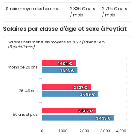
Salaire moyen des hommes
2 836 € nets
2 795 € nets
/ mois
/ mois
Salaires par classe d'âge et sexe à Feytiat
(source : JDN
Salaires nets mensuels moyens en 2022
d'après l'Insee)
1 604 €
moins de 26 ans
1 693 €
2 337 €
26-49 ans
2 689 €
2 587 €
50 ans et plus
3 439 €
0
1 000
2 000
3 000
4 000