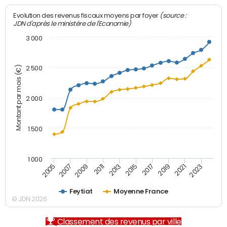
(source :
Evolution des revenus fiscaux moyens par foyer
JDN d'après le ministère de l'Economie)
3 000
Montant par mois (€)
2 500
2 000
1 500
1 000
2007
2017
2009
2019
2011
2021
2013
2023
2005
2015
Feytiat
Moyenne France
© JDN 2026
Classement des revenus par ville