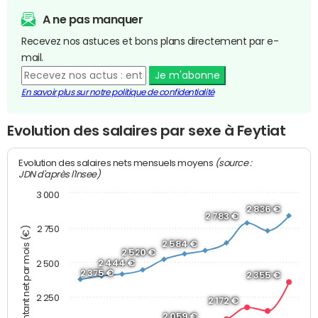
A ne pas manquer
Recevez nos astuces et bons plans directement par e-
mail.
Je m'abonne
En savoir plus sur notre politique de confidentialité
Evolution des salaires par sexe à Feytiat
(source :
Evolution des salaires nets mensuels moyens
JDN d'après l'Insee)
3 000
2 836 €
2 783 €
2 750
Montant net par mois (€)
2 584 €
2 520 €
2 444 €
2 500
2 375 €
2 355 €
2 250
2 172 €
2 059 €