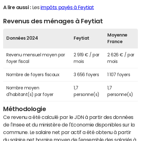
A lire aussi :
Les
impôts payés à Feytiat
Revenus des ménages à Feytiat
Moyenne
Données 2024
Feytiat
France
Revenu mensuel moyen par
2 919 € / par
2 626 € / par
foyer fiscal
mois
mois
Nombre de foyers fiscaux
3 656 foyers
1 107 foyers
Nombre moyen
1,7
1,7
d'habitant(s) par foyer
personne(s)
personne(s)
Méthodologie
Ce revenu a été calculé par le JDN à partir des données
de l'Insee et du ministère de l'Economie disponibles sur la
commune. Le salaire net par actif a été obtenu à partir
du salaire net horaire moyen de l'ensemble des salariés à