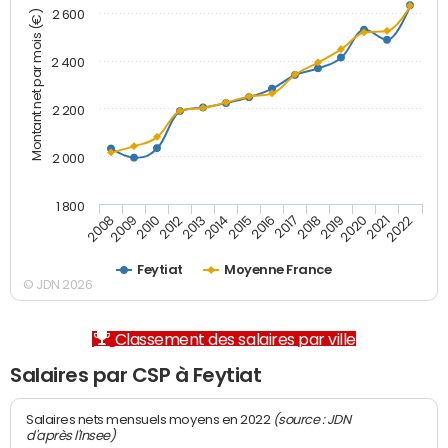
2 600
Montant net par mois (€)
2 400
2 200
2 000
1 800
2008
2009
2010
2012
2013
2014
2015
2016
2017
2018
2019
2020
2021
2022
Feytiat
Moyenne France
© JDN 2026
Classement des salaires par ville
Salaires par CSP à Feytiat
(source : JDN
Salaires nets mensuels moyens en 2022
d'après l'Insee)