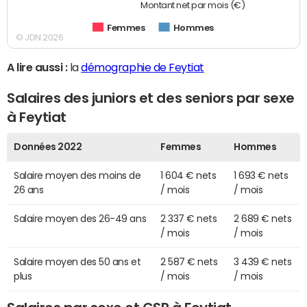
Montant net par mois (€)
Femmes
Hommes
© JDN 2026
A lire aussi :
la
démographie de Feytiat
Salaires des juniors et des seniors par sexe
à Feytiat
Données 2022
Femmes
Hommes
Salaire moyen des moins de
1 604 € nets
1 693 € nets
26 ans
/ mois
/ mois
Salaire moyen des 26-49 ans
2 337 € nets
2 689 € nets
/ mois
/ mois
Salaire moyen des 50 ans et
2 587 € nets
3 439 € nets
plus
/ mois
/ mois