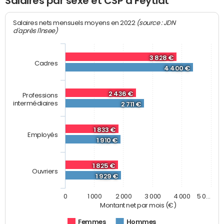
Salaires par sexe et CSP à Feytiat
(source : JDN
Salaires nets mensuels moyens en 2022
d'après l'Insee)
3 828 €
Cadres
4 400 €
2 436 €
Professions
intermédiaires
2 711 €
1 833 €
Employés
1 910 €
1 825 €
Ouvriers
1 929 €
0
1 000
2 000
3 000
4 000
5 0…
Montant net par mois (€)
Femmes
Hommes