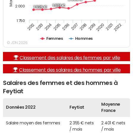
1 951 €
2 000
1 926 €
1 750
2013
2017
2021
2014
2018
2022
2015
2019
2012
2016
2020
Femmes
Hommes
© JDN 2026
Classement des salaires des femmes par ville
Classement des salaires des hommes par ville
Salaires des femmes et des hommes à
Feytiat
Moyenne
Données 2022
Feytiat
France
Salaire moyen des femmes
2 355 € nets
2 401 € nets
/ mois
/ mois