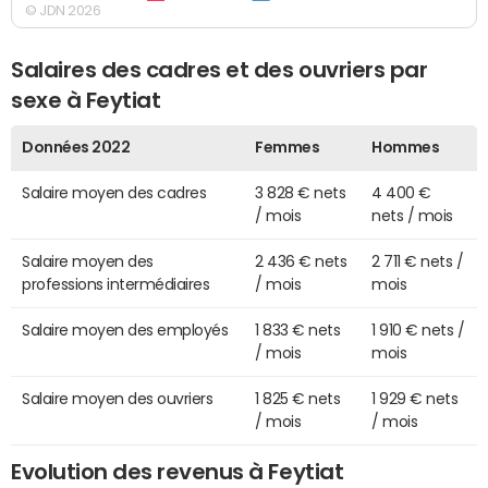
© JDN 2026
Salaires des cadres et des ouvriers par
sexe à Feytiat
Données 2022
Femmes
Hommes
Salaire moyen des cadres
3 828 € nets
4 400 €
/ mois
nets / mois
Salaire moyen des
2 436 € nets
2 711 € nets /
professions intermédiaires
/ mois
mois
Salaire moyen des employés
1 833 € nets
1 910 € nets /
/ mois
mois
Salaire moyen des ouvriers
1 825 € nets
1 929 € nets
/ mois
/ mois
Evolution des revenus à Feytiat