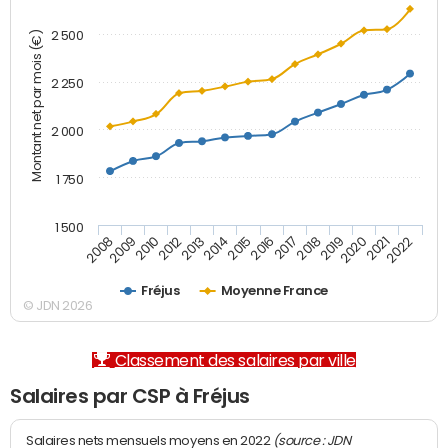
2 500
Montant net par mois (€)
2 250
2 000
1 750
1 500
2012
2019
2014
2021
2008
2016
2010
2018
2013
2020
2015
2022
2009
2017
Fréjus
Moyenne France
© JDN 2026
Classement des salaires par ville
Salaires par CSP à Fréjus
(source : JDN
Salaires nets mensuels moyens en 2022