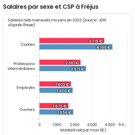
Salaires par sexe et CSP à Fréjus
(source : JDN
Salaires nets mensuels moyens en 2022
d'après l'Insee)
3 715 €
Cadres
4 169 €
2 361 €
Professions
intermédiaires
2 671 €
1 803 €
Employés
1 900 €
1 675 €
Ouvriers
1 934 €
0
1 000
2 000
3 000
4 000
5 0…
Montant net par mois (€)