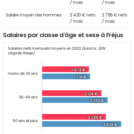
/ mois
/ mois
Salaire moyen des hommes
2 420 € nets
2 795 € nets
/ mois
/ mois
Salaires par classe d'âge et sexe à Fréjus
(source : JDN
Salaires nets mensuels moyens en 2022
d'après l'Insee)
1 673 €
moins de 26 ans
1 719 €
2 124 €
26-49 ans
2 353 €
2 289 €
50 ans et plus
2 826 €