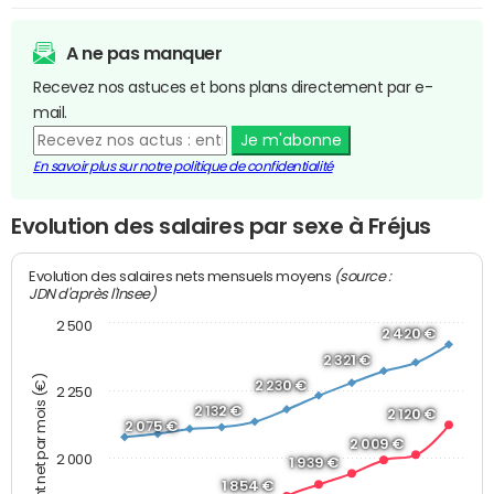
A ne pas manquer
Recevez nos astuces et bons plans directement par e-
mail.
Je m'abonne
En savoir plus sur notre politique de confidentialité
Evolution des salaires par sexe à Fréjus
(source :
Evolution des salaires nets mensuels moyens
JDN d'après l'Insee)
2 500
2 420 €
2 321 €
Montant net par mois (€)
2 230 €
2 250
2 132 €
2 120 €
2 075 €
2 009 €
2 000
1 939 €
1 854 €