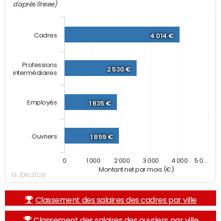
d'après l'Insee)
Cadres
4 014 €
Professions
2 530 €
intermédiaires
Employés
1 835 €
Ouvriers
1 899 €
0
1 000
2 000
3 000
4 000
5 0…
Montant net par mois (€)
© JDN 2026
Classement des salaires des cadres par ville
Classement des salaires des ouvriers par ville