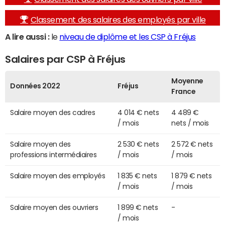
Classement des salaires des employés par ville
A lire aussi :
le
niveau de diplôme et les CSP à Fréjus
Salaires par CSP à Fréjus
Moyenne
Données 2022
Fréjus
France
Salaire moyen des cadres
4 014 € nets
4 489 €
/ mois
nets / mois
Salaire moyen des
2 530 € nets
2 572 € nets
professions intermédiaires
/ mois
/ mois
Salaire moyen des employés
1 835 € nets
1 879 € nets
/ mois
/ mois
Salaire moyen des ouvriers
1 899 € nets
-
/ mois