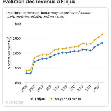
Evolution des revenus à Fréjus
(source :
Evolution des revenus fiscaux moyens par foyer
JDN d'après le ministère de l'Economie)
3 000
Montant par mois (€)
2 500
2 000
1 500
1 000
2007
2017
2009
2019
2011
2021
2013
2023
2005
2015
Fréjus
Moyenne France
© JDN 2026