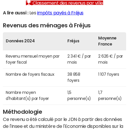
Classement des revenus par ville
A lire aussi :
Les
impôts payés à Fréjus
Revenus des ménages à Fréjus
Moyenne
Données 2024
Fréjus
France
Revenu mensuel moyen par
2 341 € / par
2 626 € / par
foyer fiscal
mois
mois
Nombre de foyers fiscaux
38 858
1 107 foyers
foyers
Nombre moyen
1,5
1,7
d'habitant(s) par foyer
personne(s)
personne(s)
Méthodologie
Ce revenu a été calculé par le JDN à partir des données
de l'Insee et du ministère de l'Economie disponibles sur la