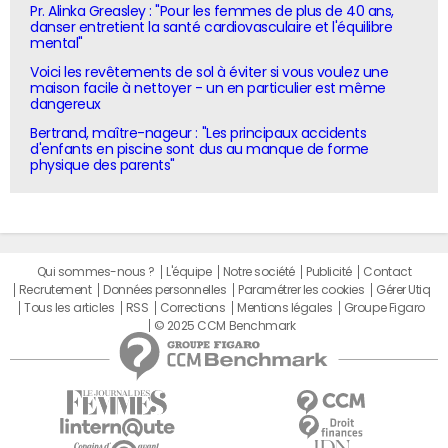
Pr. Alinka Greasley : "Pour les femmes de plus de 40 ans,
danser entretient la santé cardiovasculaire et l'équilibre
mental"
Voici les revêtements de sol à éviter si vous voulez une
maison facile à nettoyer - un en particulier est même
dangereux
Bertrand, maître-nageur : "Les principaux accidents
d'enfants en piscine sont dus au manque de forme
physique des parents"
Qui sommes-nous ?
L'équipe
Notre société
Publicité
Contact
Recrutement
Données personnelles
Paramétrer les cookies
Gérer Utiq
Tous les articles
RSS
Corrections
Mentions légales
Groupe Figaro
© 2025 CCM Benchmark