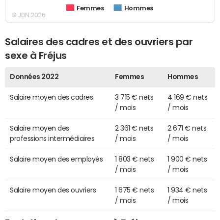
Femmes
Hommes
© JDN 2026
Salaires des cadres et des ouvriers par
sexe à Fréjus
Données 2022
Femmes
Hommes
Salaire moyen des cadres
3 715 € nets
4 169 € nets
/ mois
/ mois
Salaire moyen des
2 361 € nets
2 671 € nets
professions intermédiaires
/ mois
/ mois
Salaire moyen des employés
1 803 € nets
1 900 € nets
/ mois
/ mois
Salaire moyen des ouvriers
1 675 € nets
1 934 € nets
/ mois
/ mois