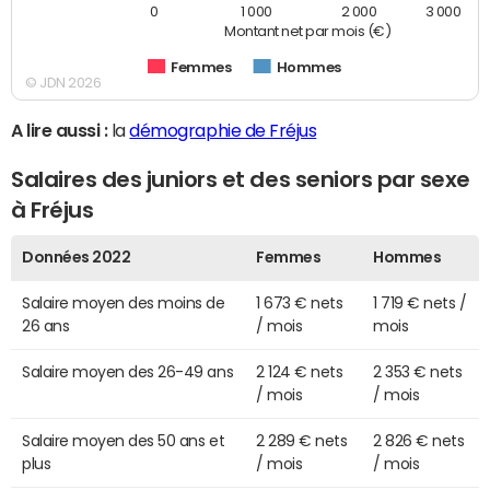
0
1 000
2 000
3 000
Montant net par mois (€)
Femmes
Hommes
© JDN 2026
A lire aussi :
la
démographie de Fréjus
Salaires des juniors et des seniors par sexe
à Fréjus
Données 2022
Femmes
Hommes
Salaire moyen des moins de
1 673 € nets
1 719 € nets /
26 ans
/ mois
mois
Salaire moyen des 26-49 ans
2 124 € nets
2 353 € nets
/ mois
/ mois
Salaire moyen des 50 ans et
2 289 € nets
2 826 € nets
plus
/ mois
/ mois