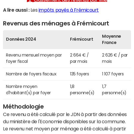
A lire aussi :
Les
impôts payés à Frémicourt
Revenus des ménages à Frémicourt
Moyenne
Données 2024
Frémicourt
France
Revenu mensuel moyen par
2 664 € /
2 626 € / par
foyer fiscal
par mois
mois
Nombre de foyers fiscaux
135 foyers
1 107 foyers
Nombre moyen
1,8
1,7
d'habitant(s) par foyer
personne(s)
personne(s)
Méthodologie
Ce revenu a été calculé par le JDN à partir des données
du ministère de l'Economie disponibles sur la commune.
Le revenu net moyen par ménage a été calculé à partir