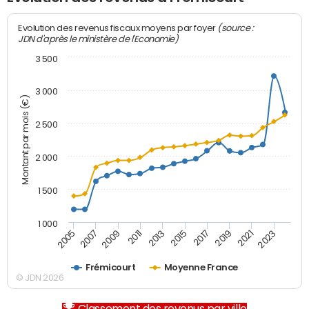
(source :
Evolution des revenus fiscaux moyens par foyer
JDN d'après le ministère de l'Economie)
3 500
3 000
Montant par mois (€)
2 500
2 000
1 500
1 000
2007
2017
2009
2019
2011
2021
2013
2023
2005
2015
Frémicourt
Moyenne France
© JDN 2026
Classement des revenus par ville