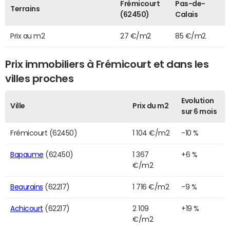
Frémicourt
Pas-de-
Terrains
(62450)
Calais
Prix au m2
27 €/m2
85 €/m2
Prix immobiliers à Frémicourt et dans les
villes proches
Evolution
Ville
Prix du m2
sur 6 mois
Frémicourt (62450)
1 104 €/m2
-10 %
Bapaume
(62450)
1 367
+6 %
€/m2
Beaurains
(62217)
1 716 €/m2
-9 %
Achicourt
(62217)
2 109
+19 %
€/m2