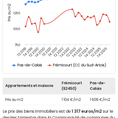
Prix au m2
1250
1000
750
T4 2021
T2 2025
T2 2019
T4 2022
T2 2020
T4 2023
T2 2021
T4 2024
T2 2022
T4 2025
T4 2019
T2 2023
T4 2020
T2 2024
Frémicourt (CC du Sud-Artois)
Pas-de-Calais
Frémicourt
Pas-de-
Appartements et maisons
(62450)
Calais
Prix au m2
1 104 €/m2
1 609 €/m2
Le prix des biens immobiliers est de
1 317 euros/m2
sur le
dernier trimestre dans la Communauté de communes du