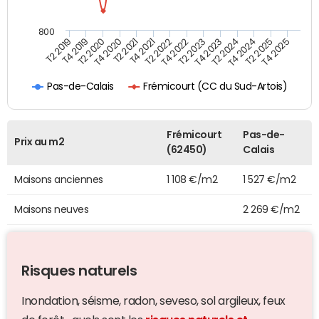
800
T4 2021
T2 2025
T2 2019
T4 2022
T2 2020
T4 2023
T2 2021
T4 2024
T2 2022
T4 2025
T4 2019
T2 2023
T4 2020
T2 2024
Frémicourt (CC du Sud-Artois)
Pas-de-Calais
Frémicourt
Pas-de-
Prix au m2
(62450)
Calais
Maisons anciennes
1 108 €/m2
1 527 €/m2
Maisons neuves
2 269 €/m2
Risques naturels
Inondation, séisme, radon, seveso, sol argileux, feux