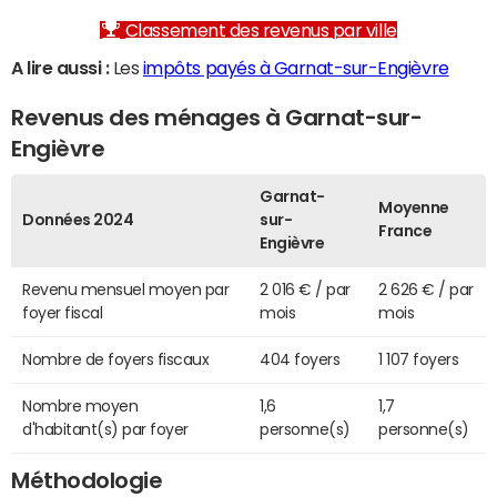
Classement des revenus par ville
A lire aussi :
Les
impôts payés à Garnat-sur-Engièvre
Revenus des ménages à Garnat-sur-
Engièvre
Garnat-
Moyenne
Données 2024
sur-
France
Engièvre
Revenu mensuel moyen par
2 016 € / par
2 626 € / par
foyer fiscal
mois
mois
Nombre de foyers fiscaux
404 foyers
1 107 foyers
Nombre moyen
1,6
1,7
d'habitant(s) par foyer
personne(s)
personne(s)
Méthodologie