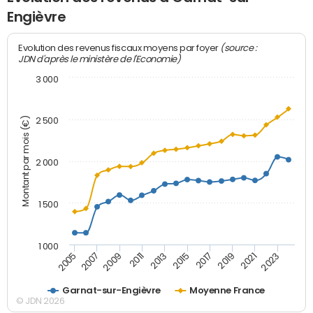
Engièvre
(source :
Evolution des revenus fiscaux moyens par foyer
JDN d'après le ministère de l'Economie)
3 000
Montant par mois (€)
2 500
2 000
1 500
1 000
2007
2017
2009
2019
2011
2021
2013
2023
2005
2015
Garnat-sur-Engièvre
Moyenne France
© JDN 2026