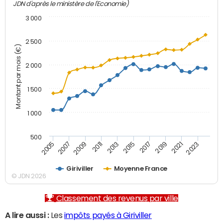
JDN d'après le ministère de l'Economie)
3 000
2 500
Montant par mois (€)
2 000
1 500
1 000
500
2007
2017
2009
2019
2011
2021
2013
2023
2005
2015
Giriviller
Moyenne France
© JDN 2026
Classement des revenus par ville
A lire aussi :
Les
impôts payés à Giriviller