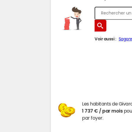
Voir aussi :
Sagon
Les habitants de Givar
1 737 € / par mois
pour
par foyer.