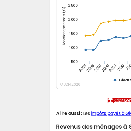
2 500
Montant par mois (€)
2 000
1 500
1 000
500
2005
2006
2007
2008
2009
2010
201
Givar
© JDN 2026
Classem
A lire aussi :
Les
impôts payés à G
Revenus des ménages à 