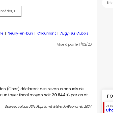
ne
Neuilly-en-Dun
Chaumont
Augy-sur-Aubois
Mise à jour le 11/02/26
don (Cher) déclarent des revenus annuels de
 un foyer fiscal moyen, soit
20 844 €
par an et
FO
03 s
Source : calculs JDN d'après ministère de l'Economie, 2024
Cha