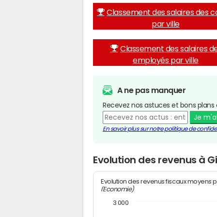
Classement des salaires des c
par ville
Classement des salaires d
employés par ville
A ne pas manquer
Recevez nos astuces et bons plans 
Je m'
En savoir plus sur notre politique de confiden
Evolution des revenus à G
Evolution des revenus fiscaux moyens p
l'Economie)
3 000