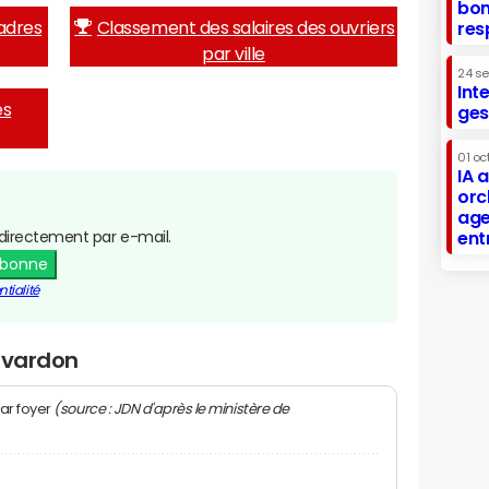
bon
adres
Classement des salaires des ouvriers
res
par ville
24 s
Int
es
ges
01 oc
IA 
orc
age
directement par e-mail.
ent
abonne
tialité
ivardon
(source : JDN d'après le ministère de
ar foyer