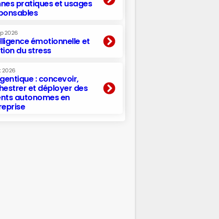
nes pratiques et usages
ponsables
ep 2026
elligence émotionnelle et
tion du stress
t 2026
agentique : concevoir,
hestrer et déployer des
nts autonomes en
reprise