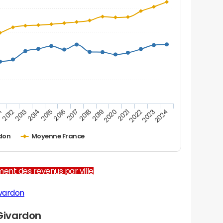
1
2012
2013
2014
2015
2016
2017
2018
2019
2020
2021
2022
2023
2024
don
Moyenne France
ent des revenus par ville
ivardon
Givardon