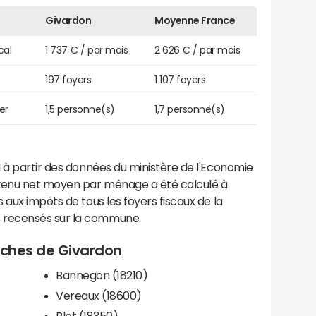
Givardon
Moyenne France
cal
1 737 € / par mois
2 626 € / par mois
197 foyers
1 107 foyers
er
1,5 personne(s)
1,7 personne(s)
 à partir des données du ministère de l'Economie
evenu net moyen par ménage a été calculé à
 aux impôts de tous les foyers fiscaux de la
 recensés sur la commune.
roches de Givardon
Bannegon (18210)
Vereaux (18600)
Blet (18350)