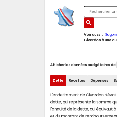
Voir aussi :
Sagon
Givardon à une aut
Afficher les données budgétaires de
Dette
Recettes
Dépenses
B
L'endettement de Givardon s'évalue
dette, qui représente la somme q
l'annuité de la dette, qui équivau
et du montant de remboursement d