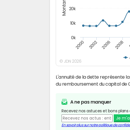
Montants (€)
20k
10k
0k
2008
2006
2002
2000
© JDN 2026
L'annuité de la dette représente 
du remboursement du capital de G
A ne pas manquer
Recevez nos astuces et bons plans 
Je m'
En savoir plus sur notre politique de confiden