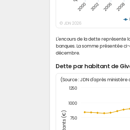
2008
2006
2002
2000
© JDN 2026
L'encours de la dette représente
banques. La somme présentée ci-de
décembre.
Dette par habitant de Gi
(Source : JDN d'après ministère
1250
1000
Montants (€)
750