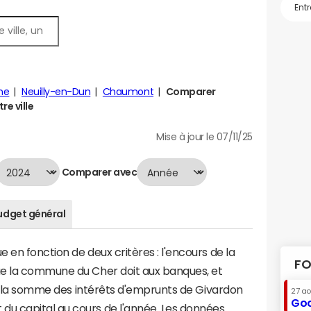
ne
Neuilly-en-Dun
Chaumont
Comparer
re ville
Mise à jour le 07/11/25
Comparer avec
udget général
 en fonction de deux critères : l'encours de la
FO
ue la commune du Cher doit aux banques, et
t à la somme des intérêts d'emprunts de Givardon
27 a
Goo
u capital au cours de l'année. Les données