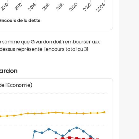
2024
2022
2020
2018
2016
2014
2012
2010
Encours de la dette
 la somme que Givardon doit rembourser aux
ssus représente l'encours total au 31
vardon
 de l'Economie)