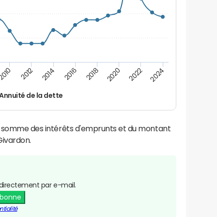
2016
2014
2012
2010
2024
2022
2020
2018
Annuité de la dette
la somme des intérêts d'emprunts et du montant
ivardon.
directement par e-mail.
abonne
tialité