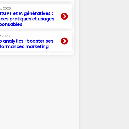
ep 2026
tGPT et IA génératives :
nes pratiques et usages
ponsables
p 2026
 analytics : booster ses
formances marketing