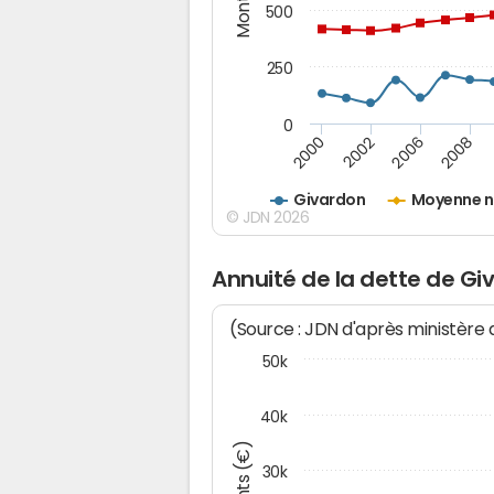
500
250
0
2000
2002
2006
2008
Givardon
Moyenne n
© JDN 2026
Annuité de la dette de Gi
(Source : JDN d'après ministère
50k
40k
30k