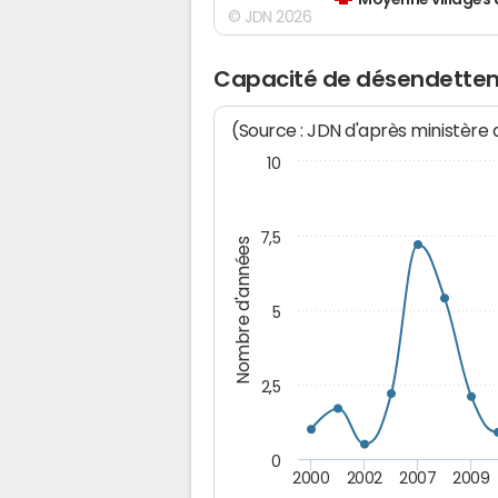
Moyenne villages 
© JDN 2026
Capacité de désendette
(Source : JDN d'après ministère
10
7,5
Nombre d'années
5
2,5
0
2000
2002
2007
2009