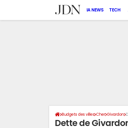
IA NEWS
TECH
Budgets des villes
Cher
Givardon
D
Dette de Givardo