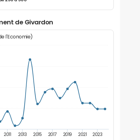
de 250 à 500
ment de Givardon
 de l'Economie)
2011
2013
2015
2017
2019
2021
2023