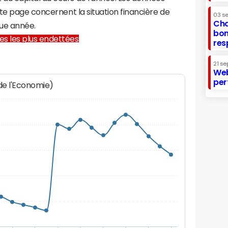
te page concernent la situation financière de
03 s
Cha
ue année.
bon
lles les plus endettées
res
21 se
Web
per
 de l'Economie)