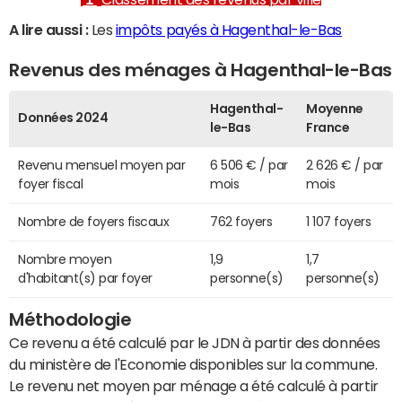
A lire aussi :
Les
impôts payés à Hagenthal-le-Bas
Revenus des ménages à Hagenthal-le-Bas
Hagenthal-
Moyenne
Données 2024
le-Bas
France
Revenu mensuel moyen par
6 506 € / par
2 626 € / par
foyer fiscal
mois
mois
Nombre de foyers fiscaux
762 foyers
1 107 foyers
Nombre moyen
1,9
1,7
d'habitant(s) par foyer
personne(s)
personne(s)
Méthodologie
Ce revenu a été calculé par le JDN à partir des données
du ministère de l'Economie disponibles sur la commune.
Le revenu net moyen par ménage a été calculé à partir