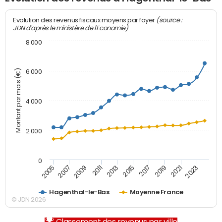
(source :
Evolution des revenus fiscaux moyens par foyer
JDN d'après le ministère de l'Economie)
8 000
Montant par mois (€)
6 000
4 000
2 000
0
2007
2017
2005
2015
2013
2023
2011
2021
2009
2019
Hagenthal-le-Bas
Moyenne France
© JDN 2026
Classement des revenus par ville