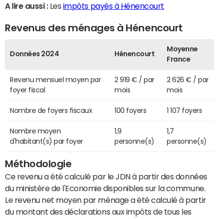
A lire aussi :
Les
impôts payés à Hénencourt
Revenus des ménages à Hénencourt
Moyenne
Données 2024
Hénencourt
France
Revenu mensuel moyen par
2 919 € / par
2 626 € / par
foyer fiscal
mois
mois
Nombre de foyers fiscaux
100 foyers
1 107 foyers
Nombre moyen
1,9
1,7
d'habitant(s) par foyer
personne(s)
personne(s)
Méthodologie
Ce revenu a été calculé par le JDN à partir des données
du ministère de l'Economie disponibles sur la commune.
Le revenu net moyen par ménage a été calculé à partir
du montant des déclarations aux impôts de tous les