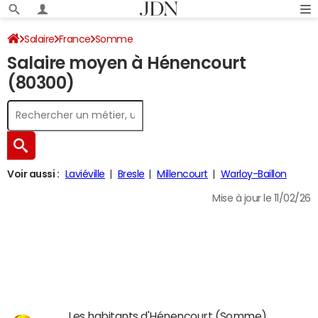
Salaire
France
Somme
Salaire moyen à Hénencourt
(80300)
Voir aussi :
Laviéville
Bresle
Millencourt
Warloy-Baillon
Mise à jour le 11/02/26
Les habitants d'Hénencourt (Somme)