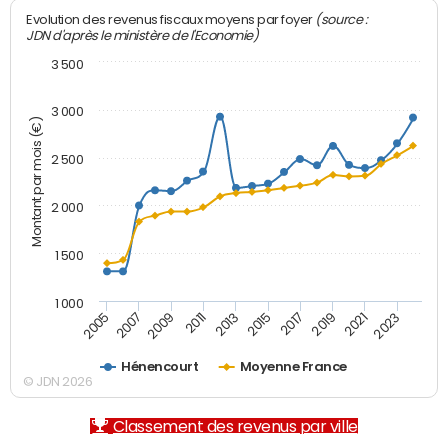
(source :
Evolution des revenus fiscaux moyens par foyer
JDN d'après le ministère de l'Economie)
3 500
3 000
Montant par mois (€)
2 500
2 000
1 500
1 000
2007
2017
2009
2019
2011
2021
2013
2023
2005
2015
Hénencourt
Moyenne France
© JDN 2026
Classement des revenus par ville