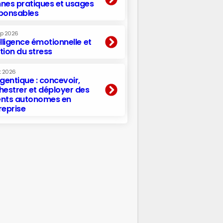
nes pratiques et usages
ponsables
ep 2026
elligence émotionnelle et
tion du stress
t 2026
agentique : concevoir,
hestrer et déployer des
nts autonomes en
reprise