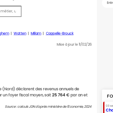
nghem
Watten
Millam
Cappelle-Brouck
Mise à jour le 11/02/26
e (Nord) déclarent des revenus annuels de
 un foyer fiscal moyen, soit
25 764 €
par an et
FO
03 s
Source : calculs JDN d'après ministère de l'Economie, 2024
Cha