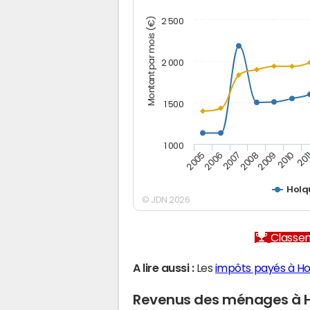
Montant par mois (€)
2 500
2 000
1 500
1 000
2005
2006
2007
2008
2009
2010
201
Holq
© JDN 2026
Classem
A lire aussi :
Les
impôts payés à Ho
Revenus des ménages à 