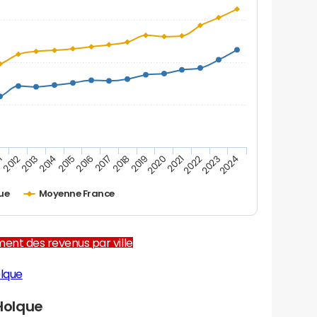
1
2012
2013
2014
2015
2016
2017
2018
2019
2020
2021
2022
2023
2024
ue
Moyenne France
ent des revenus par ville
lque
Holque