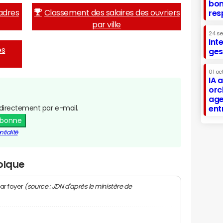
bon
adres
Classement des salaires des ouvriers
res
par ville
24 s
Int
es
ges
01 oc
IA 
orc
age
directement par e-mail.
ent
abonne
tialité
olque
(source : JDN d'après le ministère de
ar foyer