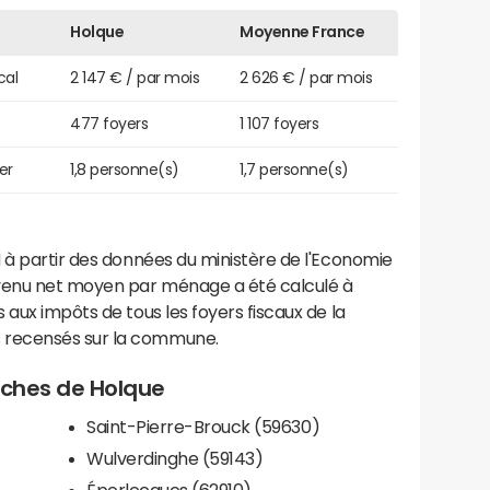
Holque
Moyenne France
cal
2 147 € / par mois
2 626 € / par mois
477 foyers
1 107 foyers
er
1,8 personne(s)
1,7 personne(s)
 à partir des données du ministère de l'Economie
evenu net moyen par ménage a été calculé à
 aux impôts de tous les foyers fiscaux de la
 recensés sur la commune.
roches de Holque
Saint-Pierre-Brouck (59630)
Wulverdinghe (59143)
Éperlecques (62910)