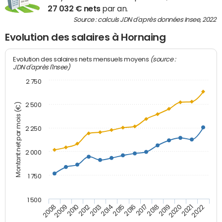
27 032 € nets
par an.
Source : calculs JDN d'après données Insee, 2022
Evolution des salaires à Hornaing
(source :
Evolution des salaires nets mensuels moyens
JDN d'après l'Insee)
2 750
2 500
Montant net par mois (€)
2 250
2 000
1 750
1 500
2012
2019
2014
2021
2008
2016
2010
2018
2013
2020
2015
2022
2009
2017