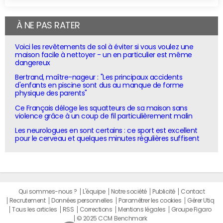
À NE PAS RATER
Voici les revêtements de sol à éviter si vous voulez une
maison facile à nettoyer - un en particulier est même
dangereux
Bertrand, maître-nageur : "Les principaux accidents
d'enfants en piscine sont dus au manque de forme
physique des parents"
Ce Français déloge les squatteurs de sa maison sans
violence grâce à un coup de fil particulièrement malin
Les neurologues en sont certains : ce sport est excellent
pour le cerveau et quelques minutes régulières suffisent
Qui sommes-nous ?
L'équipe
Notre société
Publicité
Contact
Recrutement
Données personnelles
Paramétrer les cookies
Gérer Utiq
Tous les articles
RSS
Corrections
Mentions légales
Groupe Figaro
© 2025 CCM Benchmark