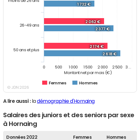
moins de 26 ans
1 732 €
2 062 €
26-49 ans
2 377 €
2 174 €
50 ans et plus
2 618 €
0
500
1 000
1 500
2 000
2 500
3 …
Montant net par mois (€)
Femmes
Hommes
© JDN 2026
A lire aussi :
la
démographie d'Hornaing
Salaires des juniors et des seniors par sexe
à Hornaing
Données 2022
Femmes
Hommes