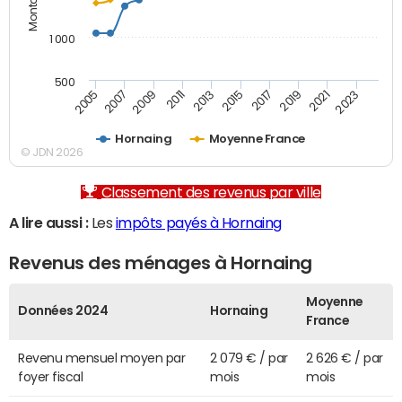
1 000
500
2007
2017
2009
2019
2011
2021
2013
2023
2005
2015
Hornaing
Moyenne France
© JDN 2026
Classement des revenus par ville
A lire aussi :
Les
impôts payés à Hornaing
Revenus des ménages à Hornaing
Moyenne
Données 2024
Hornaing
France
Revenu mensuel moyen par
2 079 € / par
2 626 € / par
foyer fiscal
mois
mois