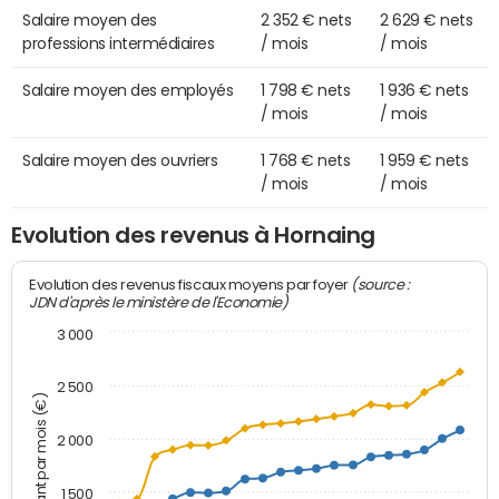
Salaire moyen des
2 352 € nets
2 629 € nets
professions intermédiaires
/ mois
/ mois
Salaire moyen des employés
1 798 € nets
1 936 € nets
/ mois
/ mois
Salaire moyen des ouvriers
1 768 € nets
1 959 € nets
/ mois
/ mois
Evolution des revenus à Hornaing
(source :
Evolution des revenus fiscaux moyens par foyer
JDN d'après le ministère de l'Economie)
3 000
2 500
Montant par mois (€)
2 000
1 500