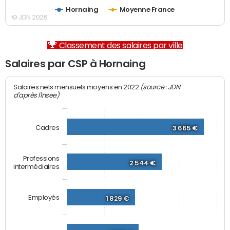
Hornaing
Moyenne France
© JDN 2026
Classement des salaires par ville
Salaires par CSP à Hornaing
(source : JDN
Salaires nets mensuels moyens en 2022
d'après l'Insee)
Cadres
3 665 €
Professions
2 544 €
intermédiaires
Employés
1 829 €