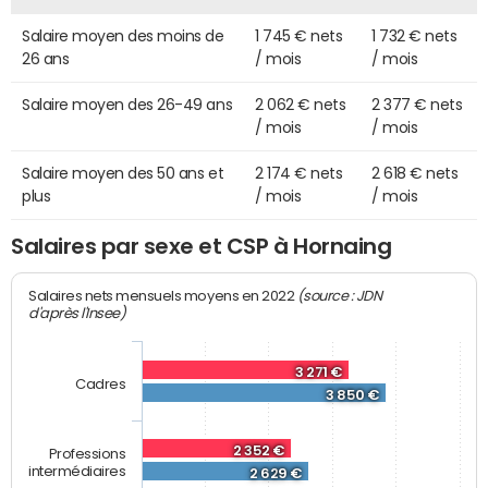
Salaire moyen des moins de
1 745 € nets
1 732 € nets
26 ans
/ mois
/ mois
Salaire moyen des 26-49 ans
2 062 € nets
2 377 € nets
/ mois
/ mois
Salaire moyen des 50 ans et
2 174 € nets
2 618 € nets
plus
/ mois
/ mois
Salaires par sexe et CSP à Hornaing
(source : JDN
Salaires nets mensuels moyens en 2022
d'après l'Insee)
3 271 €
Cadres
3 850 €
2 352 €
Professions
intermédiaires
2 629 €