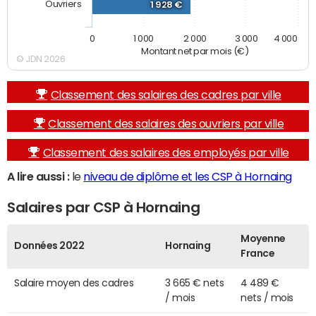
Ouvriers
1 928 €
0
1 000
2 000
3 000
4 000
Montant net par mois (€)
© JDN 2026
Classement des salaires des cadres par ville
Classement des salaires des ouvriers par ville
Classement des salaires des employés par ville
A lire aussi :
le
niveau de diplôme et les CSP à Hornaing
Salaires par CSP à Hornaing
Moyenne
Données 2022
Hornaing
France
Salaire moyen des cadres
3 665 € nets
4 489 €
/ mois
nets / mois