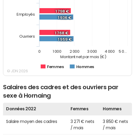
1 798 €
Employés
1 936 €
1 768 €
Ouvriers
1 959 €
0
1 000
2 000
3 000
4 000
5 0…
Montant net par mois (€)
Femmes
Hommes
© JDN 2026
Salaires des cadres et des ouvriers par
sexe à Hornaing
Données 2022
Femmes
Hommes
Salaire moyen des cadres
3 271 € nets
3 850 € nets
/ mois
/ mois