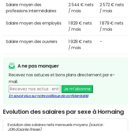
Salaire moyen des
2 544 € nets
2 572 € nets
professions intermédiaires
/ mois
/ mois
Salaire moyen des employés
1 829 € nets
1 879 € nets
/ mois
/ mois
Salaire moyen des ouvriers
1 928 € nets
-
/ mois
A ne pas manquer
Recevez nos astuces et bons plans directement par e-
mail.
Je m'abonne
En savoir plus sur notre politique de confidentialité
Evolution des salaires par sexe à Hornaing
(source :
Evolution des salaires nets mensuels moyens
JDN d'après l'Insee)