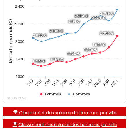
2 400
2 359 €
2 254 €
2 234 €
Montant net par mois (€)
2 191 €
2 200
2 085 €
2 059 €
2 036 €
2 000
1 927 €
1 870 €
1 825 €
1 800
1 759 €
1 739 €
1 600
2019
2017
2015
2013
2022
2020
2018
2016
2014
2012
2021
Femmes
Hommes
© JDN 2026
Classement des salaires des femmes par ville
Classement des salaires des hommes par ville