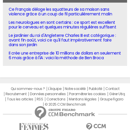
Ce Français déloge les squatteurs de sa maison sans
violence grâce à un coup de fil particulièrement malin
Les neurologues en sont certains : ce sport est excellent
pour le cerveau et quelques minutes régulières suffisent
Le jardinier du roi d'Angleterre Charles III est catégorique :
avant fin août, voici ce qu'il faut impérativement faire
dans son jardin
Il crée une entreprise de 10 millions de dollars en seulement
6 mois grâce à l'IA : voici la méthode de Ben Broca
Qui sommes-nous ?
L'équipe
Notre société
Publicité
Contact
Recrutement
Données personnelles
Paramétrer les cookies
Gérer Utiq
Tous les articles
RSS
Corrections
Mentions légales
Groupe Figaro
© 2025 CCM Benchmark