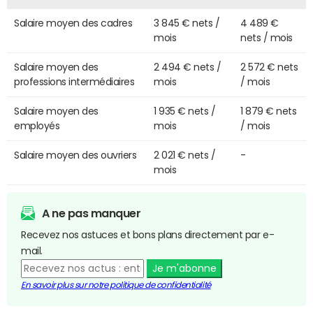
Salaire moyen des cadres
3 845 € nets /
4 489 €
mois
nets / mois
Salaire moyen des
2 494 € nets /
2 572 € nets
professions intermédiaires
mois
/ mois
Salaire moyen des
1 935 € nets /
1 879 € nets
employés
mois
/ mois
Salaire moyen des ouvriers
2 021 € nets /
-
mois
A ne pas manquer
Recevez nos astuces et bons plans directement par e-
mail.
Je m'abonne
En savoir plus sur notre politique de confidentialité