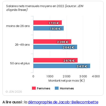
(source : JDN
Salaires nets mensuels moyens en 2022
d'après l'Insee)
1 723 €
moins de 26 ans
1 838 €
2 288 €
26-49 ans
2 642 €
2 676 €
50 ans et plus
3 431 €
0
1 000
2 000
3 000
4 000
Montant net par mois (€)
Femmes
Hommes
© JDN 2026
A lire aussi :
la
démographie de Jacob-Bellecombette