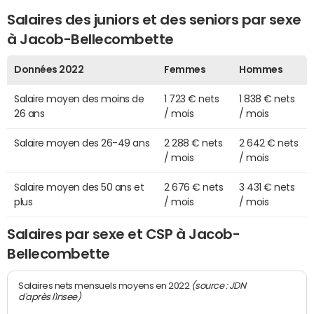
Salaires des juniors et des seniors par sexe
à Jacob-Bellecombette
Données 2022
Femmes
Hommes
Salaire moyen des moins de
1 723 € nets
1 838 € nets
26 ans
/ mois
/ mois
Salaire moyen des 26-49 ans
2 288 € nets
2 642 € nets
/ mois
/ mois
Salaire moyen des 50 ans et
2 676 € nets
3 431 € nets
plus
/ mois
/ mois
Salaires par sexe et CSP à Jacob-
Bellecombette
(source : JDN
Salaires nets mensuels moyens en 2022
d'après l'Insee)