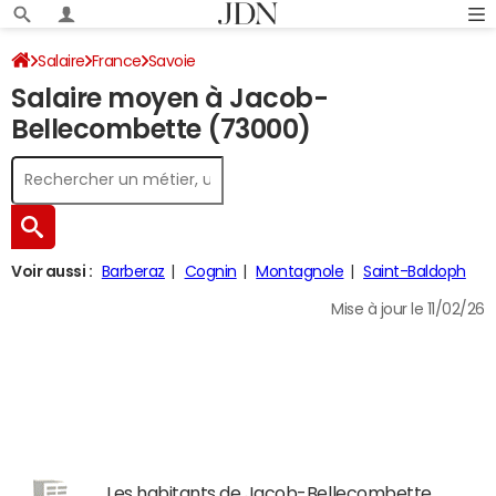
Salaire
France
Savoie
Salaire moyen à Jacob-
Bellecombette (73000)
Voir aussi :
Barberaz
Cognin
Montagnole
Saint-Baldoph
Mise à jour le 11/02/26
Les habitants de Jacob-Bellecombette