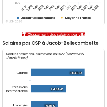
1 800
2008
2009
2010
2012
2013
2014
2015
2016
2017
2018
2019
2020
2021
2022
Jacob-Bellecombette
Moyenne France
© JDN 2026
Classement des salaires par ville
Salaires par CSP à Jacob-Bellecombette
(source : JDN
Salaires nets mensuels moyens en 2022
d'après l'Insee)
Cadres
3 845 €
Professions
2 494 €
intermédiaires
Employés
1 935 €