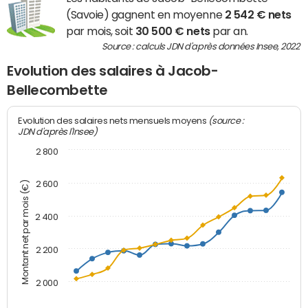
(Savoie) gagnent en moyenne
2 542 € nets
par mois, soit
30 500 € nets
par an.
Source : calculs JDN d'après données Insee, 2022
Evolution des salaires à Jacob-
Bellecombette
(source :
Evolution des salaires nets mensuels moyens
JDN d'après l'Insee)
2 800
2 600
Montant net par mois (€)
2 400
2 200
2 000