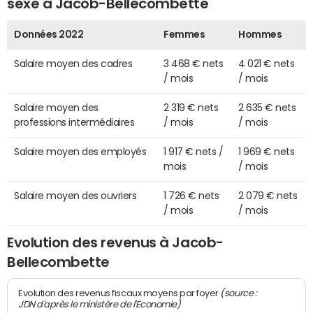
sexe à Jacob-Bellecombette
Données 2022
Femmes
Hommes
Salaire moyen des cadres
3 468 € nets
4 021 € nets
/ mois
/ mois
Salaire moyen des
2 319 € nets
2 635 € nets
professions intermédiaires
/ mois
/ mois
Salaire moyen des employés
1 917 € nets /
1 969 € nets
mois
/ mois
Salaire moyen des ouvriers
1 726 € nets
2 079 € nets
/ mois
/ mois
Evolution des revenus à Jacob-
Bellecombette
(source :
Evolution des revenus fiscaux moyens par foyer
JDN d'après le ministère de l'Economie)