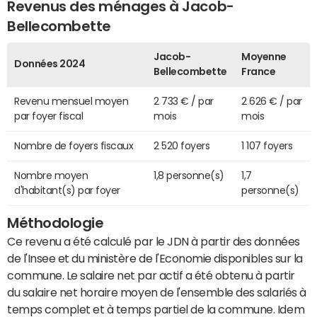
Revenus des ménages à Jacob-
Bellecombette
Jacob-
Moyenne
Données 2024
Bellecombette
France
Revenu mensuel moyen
2 733 € / par
2 626 € / par
par foyer fiscal
mois
mois
Nombre de foyers fiscaux
2 520 foyers
1 107 foyers
Nombre moyen
1,8 personne(s)
1,7
d'habitant(s) par foyer
personne(s)
Méthodologie
Ce revenu a été calculé par le JDN à partir des données
de l'Insee et du ministère de l'Economie disponibles sur la
commune. Le salaire net par actif a été obtenu à partir
du salaire net horaire moyen de l'ensemble des salariés à
temps complet et à temps partiel de la commune. Idem