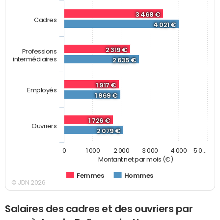
3 468 €
Cadres
4 021 €
2 319 €
Professions
intermédiaires
2 635 €
1 917 €
Employés
1 969 €
1 726 €
Ouvriers
2 079 €
0
1 000
2 000
3 000
4 000
5 0…
Montant net par mois (€)
Femmes
Hommes
© JDN 2026
Salaires des cadres et des ouvriers par