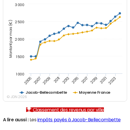
3 000
Montant par mois (€)
2 500
2 000
1 500
1 000
2007
2017
2009
2019
2011
2021
2013
2023
2005
2015
Jacob-Bellecombette
Moyenne France
© JDN 2026
Classement des revenus par ville
A lire aussi :
Les
impôts payés à Jacob-Bellecombette