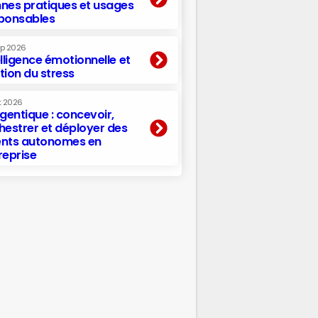
nes pratiques et usages
ponsables
ep 2026
elligence émotionnelle et
tion du stress
t 2026
agentique : concevoir,
hestrer et déployer des
nts autonomes en
reprise