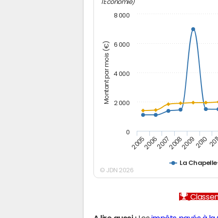
l'Economie)
8 000
Montant par mois (€)
6 000
4 000
2 000
0
2007
2006
201
2005
2010
2009
2008
La Chapell
© JDN 2026
Classem