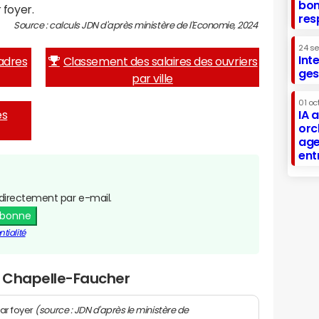
bon
 foyer.
res
Source : calculs JDN d'après ministère de l'Economie, 2024
24 s
Int
adres
Classement des salaires des ouvriers
ges
par ville
01 oc
es
IA 
orc
age
ent
directement par e-mail.
abonne
tialité
a Chapelle-Faucher
(source : JDN d'après le ministère de
ar foyer