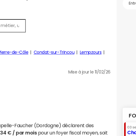
Pierre-de-Côle
Condat-sur-Trincou
Lempzours
Mise à jour le 11/02/26
FO
hapelle-Faucher (Dordogne) déclarent des
03 s
Cha
434 € / par mois
pour un foyer fiscal moyen, soit