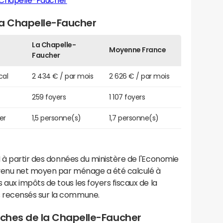
 Chapelle-Faucher
a Chapelle-Faucher
La Chapelle-
Moyenne France
Faucher
cal
2 434 € / par mois
2 626 € / par mois
259 foyers
1 107 foyers
er
1,5 personne(s)
1,7 personne(s)
 à partir des données du ministère de l'Economie
evenu net moyen par ménage a été calculé à
 aux impôts de tous les foyers fiscaux de la
 recensés sur la commune.
roches de la Chapelle-Faucher