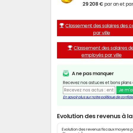
29 208 €
par an et par
Classement des salaires des c
par ville
Classement des salaires d
employés par ville
A ne pas manquer
Recevez nos astuces et bons plans 
Je m'
En savoir plus sur notre politique de confiden
Evolution des revenus à l
Evolution des revenus fiscaux moyens p