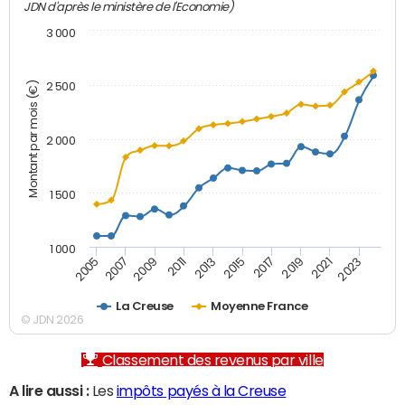
JDN d'après le ministère de l'Economie)
3 000
Montant par mois (€)
2 500
2 000
1 500
1 000
2007
2017
2009
2019
2011
2021
2013
2023
2005
2015
La Creuse
Moyenne France
© JDN 2026
Classement des revenus par ville
A lire aussi :
Les
impôts payés à la Creuse