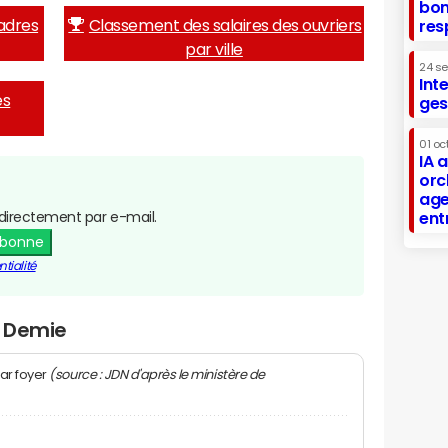
bon
adres
Classement des salaires des ouvriers
res
par ville
24 s
Int
es
ges
01 oc
IA 
orc
age
directement par e-mail.
ent
abonne
tialité
a Demie
(source : JDN d'après le ministère de
ar foyer