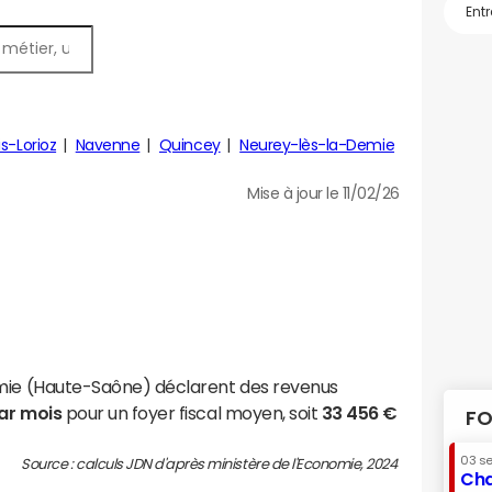
is-Lorioz
Navenne
Quincey
Neurey-lès-la-Demie
Mise à jour le 11/02/26
emie (Haute-Saône) déclarent des revenus
par mois
pour un foyer fiscal moyen, soit
33 456 €
FO
03 s
Source : calculs JDN d'après ministère de l'Economie, 2024
Cha