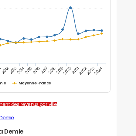
2012
2017
2022
1
2016
2021
2015
2020
2014
2019
2024
2013
2018
2023
mie
Moyenne France
ent des revenus par ville
 Demie
a Demie