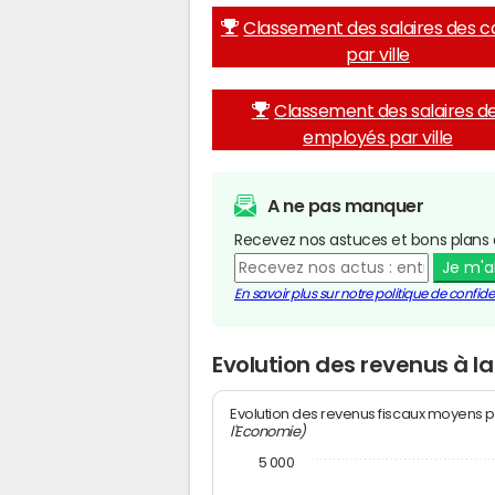
Classement des salaires des c
par ville
Classement des salaires d
employés par ville
A ne pas manquer
Recevez nos astuces et bons plans 
Je m'
En savoir plus sur notre politique de confiden
Evolution des revenus à l
Evolution des revenus fiscaux moyens p
l'Economie)
5 000