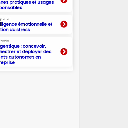
nes pratiques et usages
ponsables
ep 2026
elligence émotionnelle et
tion du stress
t 2026
agentique : concevoir,
hestrer et déployer des
nts autonomes en
reprise