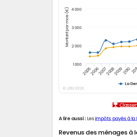
Montant par mois (€)
4 000
3 000
2 000
1 000
2007
2006
201
2005
2010
2009
2008
La De
© JDN 2026
Classem
A lire aussi :
Les
impôts payés à la
Revenus des ménages à l