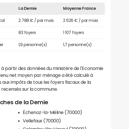
La Demie
Moyenne France
cal
2 788 € / par mois
2 626 € / par mois
83 foyers
1 107 foyers
er
1,9 personne(s)
1,7 personne(s)
 à partir des données du ministère de l'Economie
evenu net moyen par ménage a été calculé à
 aux impôts de tous les foyers fiscaux de la
 recensés sur la commune.
roches de la Demie
Échenoz-la-Méline (70000)
Vellefaux (70000)
Colombe-lès-Vesoul (70000)