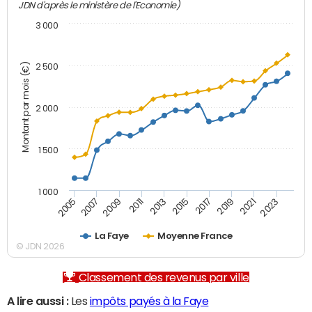
JDN d'après le ministère de l'Economie)
3 000
Montant par mois (€)
2 500
2 000
1 500
1 000
2007
2017
2009
2019
2011
2021
2013
2023
2005
2015
La Faye
Moyenne France
© JDN 2026
Classement des revenus par ville
A lire aussi :
Les
impôts payés à la Faye