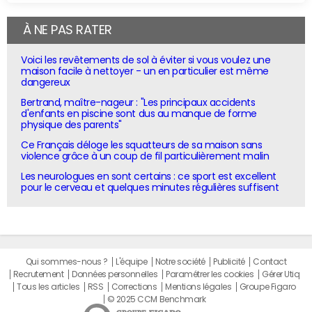
À NE PAS RATER
Voici les revêtements de sol à éviter si vous voulez une
maison facile à nettoyer - un en particulier est même
dangereux
Bertrand, maître-nageur : "Les principaux accidents
d'enfants en piscine sont dus au manque de forme
physique des parents"
Ce Français déloge les squatteurs de sa maison sans
violence grâce à un coup de fil particulièrement malin
Les neurologues en sont certains : ce sport est excellent
pour le cerveau et quelques minutes régulières suffisent
Qui sommes-nous ?
L'équipe
Notre société
Publicité
Contact
Recrutement
Données personnelles
Paramétrer les cookies
Gérer Utiq
Tous les articles
RSS
Corrections
Mentions légales
Groupe Figaro
© 2025 CCM Benchmark