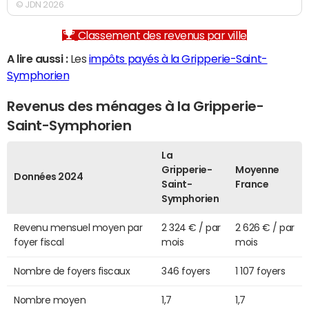
© JDN 2026
Classement des revenus par ville
A lire aussi :
Les
impôts payés à la Gripperie-Saint-
Symphorien
Revenus des ménages à la Gripperie-
Saint-Symphorien
La
Gripperie-
Moyenne
Données 2024
Saint-
France
Symphorien
Revenu mensuel moyen par
2 324 € / par
2 626 € / par
foyer fiscal
mois
mois
Nombre de foyers fiscaux
346 foyers
1 107 foyers
Nombre moyen
1,7
1,7