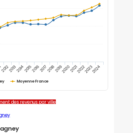
1
2012
2013
2014
2015
2016
2017
2018
2019
2020
2021
2022
2023
2024
ey
Moyenne France
ent des revenus par ville
agney
Lagney