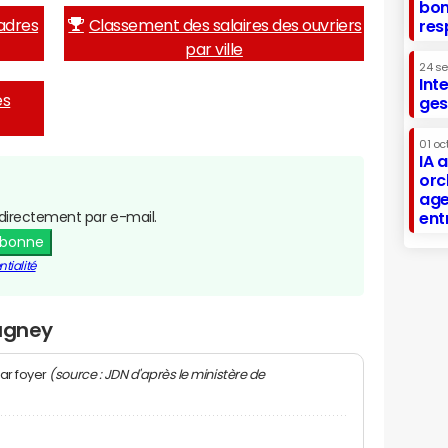
bon
adres
Classement des salaires des ouvriers
res
par ville
24 s
Int
es
ges
01 oc
IA 
orc
age
directement par e-mail.
ent
abonne
tialité
Lagney
(source : JDN d'après le ministère de
ar foyer