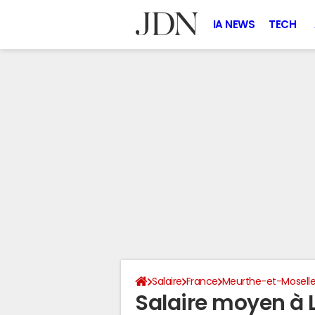
IA NEWS
TECH
Salaire
France
Meurthe-et-Mosell
Salaire moyen à