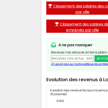
Classement des salaires des c
par ville
Classement des salaires d
employés par ville
A ne pas manquer
Recevez nos astuces et bons plans 
Je m'
En savoir plus sur notre politique de confiden
Evolution des revenus à 
Evolution des revenus fiscaux moyens p
l'Economie)
3 000