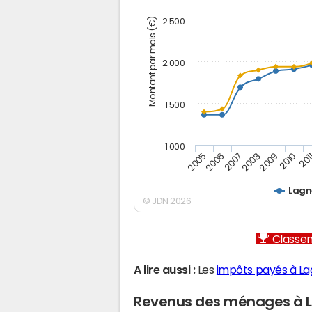
Montant par mois (€)
2 500
2 000
1 500
1 000
2005
2006
2007
2008
2009
2010
201
Lagn
© JDN 2026
Classem
A lire aussi :
Les
impôts payés à L
Revenus des ménages à 