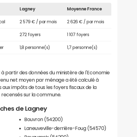
Lagney
Moyenne France
cal
2 579 € / par mois
2 626 € / par mois
272 foyers
1 107 foyers
er
1,8 personne(s)
1,7 personne(s)
 à partir des données du ministère de l'Economie
evenu net moyen par ménage a été calculé à
 aux impôts de tous les foyers fiscaux de la
 recensés sur la commune.
roches de Lagney
Bouvron (54200)
Laneuveville-derrière-Foug (54570)
Royaumeix (54200)