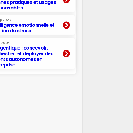
nes pratiques et usages
ponsables
ep 2026
elligence émotionnelle et
tion du stress
t 2026
agentique : concevoir,
hestrer et déployer des
nts autonomes en
reprise