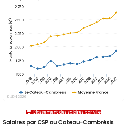
2 750
2 500
Montant net par mois (€)
2 250
2 000
1 750
1 500
2012
2019
2014
2021
2008
2016
2010
2018
2013
2020
2015
2022
2009
2017
Le Cateau-Cambrésis
Moyenne France
© JDN 2026
Classement des salaires par ville
Salaires par CSP au Cateau-Cambrésis