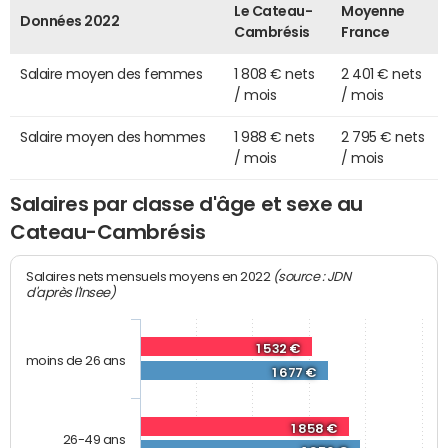
Le Cateau-
Moyenne
Données 2022
Cambrésis
France
Salaire moyen des femmes
1 808 € nets
2 401 € nets
/ mois
/ mois
Salaire moyen des hommes
1 988 € nets
2 795 € nets
/ mois
/ mois
Salaires par classe d'âge et sexe au
Cateau-Cambrésis
(source : JDN
Salaires nets mensuels moyens en 2022
d'après l'Insee)
1 532 €
moins de 26 ans
1 677 €
1 858 €
26-49 ans