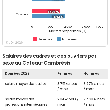
1 595 €
Ouvriers
1 843 €
0
1 000
2 000
3 000
4 000
Montant net par mois (€)
Femmes
Hommes
© JDN 2026
Salaires des cadres et des ouvriers par
sexe au Cateau-Cambrésis
Données 2022
Femmes
Hommes
Salaire moyen des cadres
3 751 € nets
3 776 € nets
/ mois
/ mois
Salaire moyen des
2 114 € nets /
2 490 € nets
professions intermédiaires
mois
/ mois