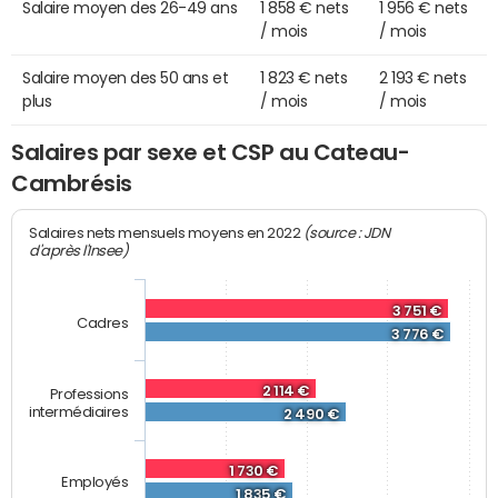
Salaire moyen des 26-49 ans
1 858 € nets
1 956 € nets
/ mois
/ mois
Salaire moyen des 50 ans et
1 823 € nets
2 193 € nets
plus
/ mois
/ mois
Salaires par sexe et CSP au Cateau-
Cambrésis
(source : JDN
Salaires nets mensuels moyens en 2022
d'après l'Insee)
3 751 €
Cadres
3 776 €
2 114 €
Professions
intermédiaires
2 490 €
1 730 €
Employés
1 835 €