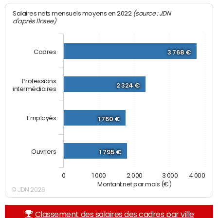
(source : JDN
Salaires nets mensuels moyens en 2022
d'après l'Insee)
Cadres
3 768 €
Professions
2 324 €
intermédiaires
Employés
1 760 €
Ouvriers
1 795 €
0
1 000
2 000
3 000
4 000
Montant net par mois (€)
© JDN 2026
Classement des salaires des cadres par ville