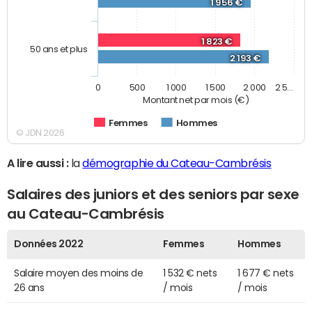
1 956 €
1 823 €
50 ans et plus
2 193 €
0
500
1 000
1 500
2 000
2 5…
Montant net par mois (€)
Femmes
Hommes
© JDN 2026
A lire aussi :
la
démographie du Cateau-Cambrésis
Salaires des juniors et des seniors par sexe
au Cateau-Cambrésis
Données 2022
Femmes
Hommes
Salaire moyen des moins de
1 532 € nets
1 677 € nets
26 ans
/ mois
/ mois