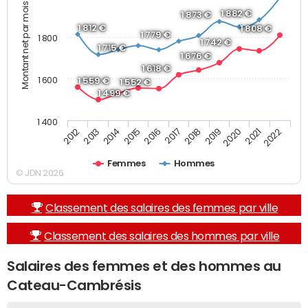
Montant net par mois (€)
1 882 €
1 873 €
1 812 €
1 808 €
1 779 €
1 800
1 742 €
1 715 €
1 676 €
1 618 €
1 600
1 559 €
1 552 €
1 499 €
1 400
2013
2017
2021
2014
2018
2022
2015
2019
2012
2016
2020
Femmes
Hommes
© JDN 2026
Classement des salaires des femmes par ville
Classement des salaires des hommes par ville
Salaires des femmes et des hommes au
Cateau-Cambrésis