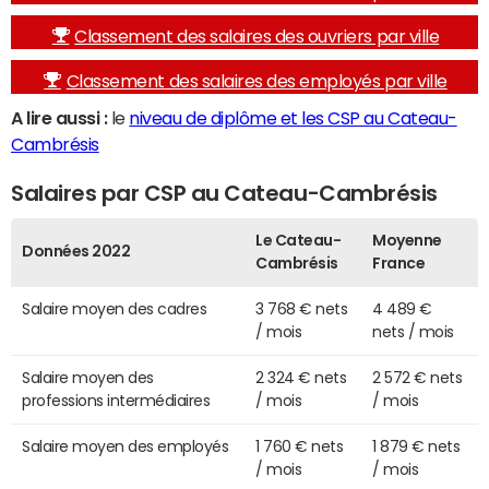
Classement des salaires des ouvriers par ville
Classement des salaires des employés par ville
A lire aussi :
le
niveau de diplôme et les CSP au Cateau-
Cambrésis
Salaires par CSP au Cateau-Cambrésis
Le Cateau-
Moyenne
Données 2022
Cambrésis
France
Salaire moyen des cadres
3 768 € nets
4 489 €
/ mois
nets / mois
Salaire moyen des
2 324 € nets
2 572 € nets
professions intermédiaires
/ mois
/ mois
Salaire moyen des employés
1 760 € nets
1 879 € nets
/ mois
/ mois