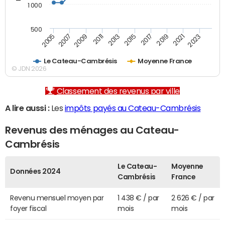
1 000
500
2007
2017
2009
2019
2011
2021
2013
2023
2005
2015
Le Cateau-Cambrésis
Moyenne France
© JDN 2026
Classement des revenus par ville
A lire aussi :
Les
impôts payés au Cateau-Cambrésis
Revenus des ménages au Cateau-
Cambrésis
Le Cateau-
Moyenne
Données 2024
Cambrésis
France
Revenu mensuel moyen par
1 438 € / par
2 626 € / par
foyer fiscal
mois
mois