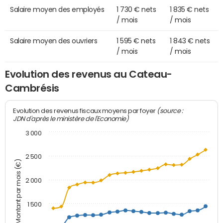
Salaire moyen des employés
1 730 € nets
1 835 € nets
/ mois
/ mois
Salaire moyen des ouvriers
1 595 € nets
1 843 € nets
/ mois
/ mois
Evolution des revenus au Cateau-
Cambrésis
(source :
Evolution des revenus fiscaux moyens par foyer
JDN d'après le ministère de l'Economie)
3 000
2 500
Montant par mois (€)
2 000
1 500