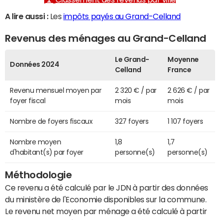
A lire aussi :
Les
impôts payés au Grand-Celland
Revenus des ménages au Grand-Celland
Le Grand-
Moyenne
Données 2024
Celland
France
Revenu mensuel moyen par
2 320 € / par
2 626 € / par
foyer fiscal
mois
mois
Nombre de foyers fiscaux
327 foyers
1 107 foyers
Nombre moyen
1,8
1,7
d'habitant(s) par foyer
personne(s)
personne(s)
Méthodologie
Ce revenu a été calculé par le JDN à partir des données
du ministère de l'Economie disponibles sur la commune.
Le revenu net moyen par ménage a été calculé à partir