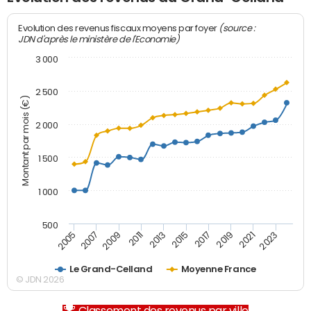
(source :
Evolution des revenus fiscaux moyens par foyer
JDN d'après le ministère de l'Economie)
3 000
2 500
Montant par mois (€)
2 000
1 500
1 000
500
2007
2017
2009
2019
2011
2021
2013
2023
2005
2015
Le Grand-Celland
Moyenne France
© JDN 2026
Classement des revenus par ville