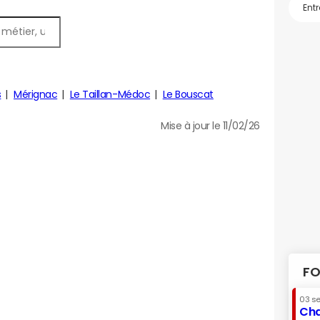
s
Mérignac
Le Taillan-Médoc
Le Bouscat
Mise à jour le 11/02/26
FO
03 s
Cha