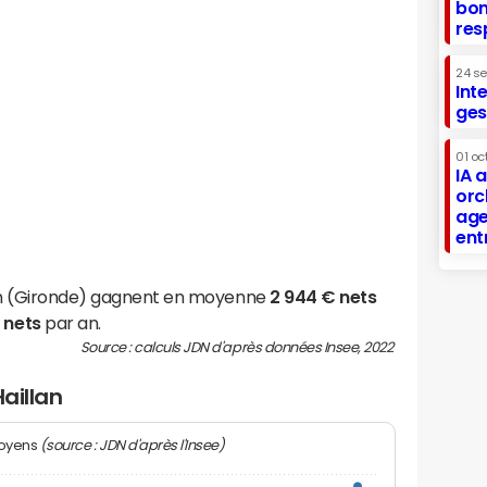
bon
res
24 s
Int
ges
01 oc
IA 
orc
age
ent
lan (Gironde) gagnent en moyenne
2 944 € nets
 nets
par an.
Source : calculs JDN d'après données Insee, 2022
Haillan
(source : JDN d'après l'Insee)
moyens