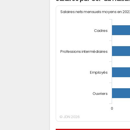
Salaires nets mensuels moyens en 20
Cadres
Professions intermédiaires
Employés
Ouvriers
0
© JDN 2026