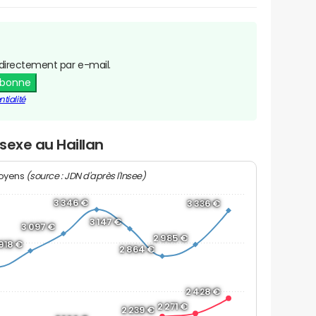
directement par e-mail.
abonne
tialité
 sexe au Haillan
(source : JDN d'après l'Insee)
moyens
3 346 €
3 336 €
3 147 €
3 097 €
2 985 €
 918 €
2 864 €
2 428 €
2 271 €
2 239 €