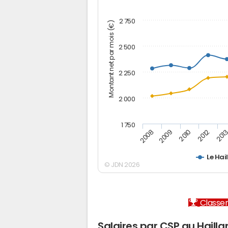
2 750
Montant net par mois (€)
2 500
2 250
2 000
1 750
2012
2008
201
2009
2010
Le Hai
© JDN 2026
Classem
Salaires par CSP au Hailla