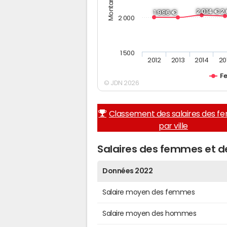
2 014 €
2
1 996 €
2 000
1 500
2012
2013
2014
20
F
© JDN 2026
Classement des salaires des 
par ville
Salaires des femmes et 
Données 2022
Salaire moyen des femmes
Salaire moyen des hommes