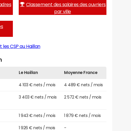
adres
Classement des salaires des ouvriers
par ville
es
 les CSP au Haillan
n
Le Haillan
Moyenne France
4 103 € nets / mois
4 489 € nets / mois
3 403 € nets / mois
2 572 € nets / mois
1 943 € nets / mois
1 879 € nets / mois
1 926 € nets / mois
-