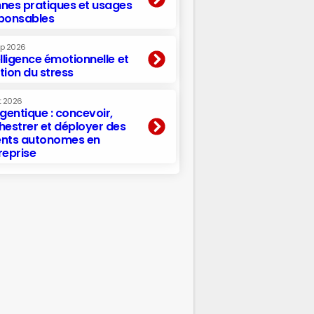
nes pratiques et usages
ponsables
ep 2026
elligence émotionnelle et
tion du stress
t 2026
agentique : concevoir,
hestrer et déployer des
nts autonomes en
reprise