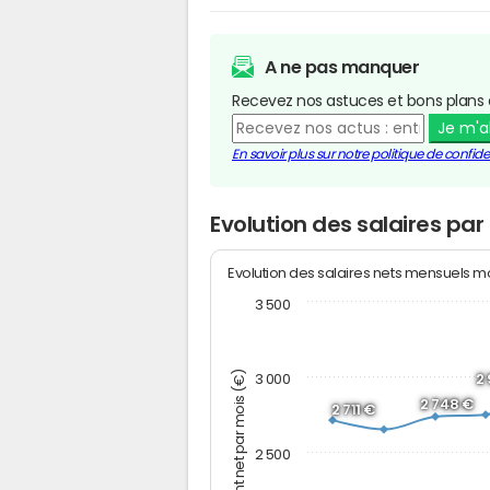
A ne pas manquer
Recevez nos astuces et bons plans 
Je m'
En savoir plus sur notre politique de confiden
Evolution des salaires par
Evolution des salaires nets mensuels 
3 500
Montant net par mois (€)
3 000
2
2 748 €
2 711 €
2 500