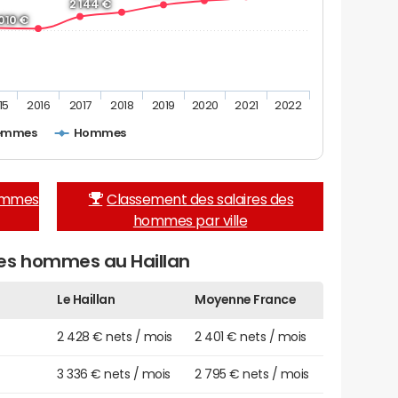
2 144 €
 010 €
15
2016
2017
2018
2019
2020
2021
2022
emmes
Hommes
femmes
Classement des salaires des
hommes par ville
des hommes au Haillan
Le Haillan
Moyenne France
2 428 € nets / mois
2 401 € nets / mois
3 336 € nets / mois
2 795 € nets / mois