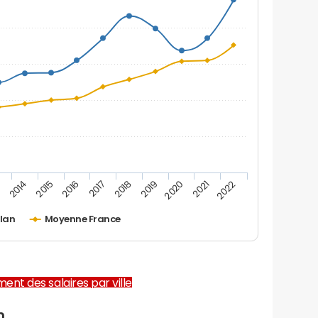
2019
2016
3
2020
2017
2014
2021
2018
2015
2022
llan
Moyenne France
ent des salaires par ville
n