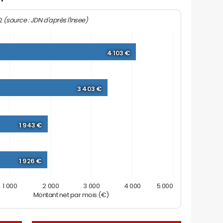
(source : JDN d'après l'Insee)
22
4 103 €
3 403 €
1 943 €
1 926 €
1 000
2 000
3 000
4 000
5 000
Montant net par mois (€)